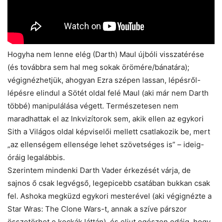
Hogyha nem lenne elég (Darth) Maul újbóli visszatérése
(és továbbra sem hal meg sokak örömére/bánatára);
végignézhetjük, ahogyan Ezra szépen lassan, lépésről-
lépésre elindul a Sötét oldal felé Maul (aki már nem Darth
többé) manipulálása végett. Természetesen nem
maradhattak el az Inkvizítorok sem, akik ellen az egykori
Sith a Világos oldal képviselői mellett csatlakozik be, mert
„az ellenségem ellensége lehet szövetséges is” – ideig-
óráig legalábbis.
Szerintem mindenki Darth Vader érkezését várja, de
sajnos ő csak legvégső, legepicebb csatában bukkan csak
fel. Ashoka megküzd egykori mesterével (aki végignézte a
Star Wras: The Clone Wars-t, annak a szíve párszor
összetörhet e kockák láttán), és eljut egészen odáig, hogy