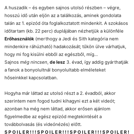
A huszadik – és egyben sajnos utolsó részben – végre,
hosszú idő után eljön az a találkozás, aminek gondolata
talán az 1. epizód óta foglalkoztatott mindenkit. A szokásos
időtartam (kb. 22 perc) duplájában nézhetjük a különféle
Erőhasználók
(merthogy a Jedi és Sith kategória nem
mindenkire ráhúzható) hadakozását; tűkön ülve várhatjuk,
hogy mi fog kisülni ebből az egészből, míg…
Sajnos
még nincsen
,
de lesz
3. évad, így addig gyárthatják
a fanok a bonyolultnál bonyolultabb elméleteket
hőseinkkel kapcsolatban.
Hogyha már láttad az utolsó részt a 2. évadból, akkor
szerintem nem fogod tudni kihagyni ezt a két videót;
azonban ha még nem láttad, akkor erősen ajánlom
figyelmedbe az egész epizód megtekintését a
továbbolvasás (és videónézés) előtt.
S P O I L E R ! ! ! S P O I L E R ! ! ! S P O I L E R ! ! ! S P O I L E R !