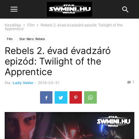
Kezdőlap
Film
Rebels 2. évad évadzáró epizód: Twilight of the
Apprentice
Film
Star Wars: Rebels
Rebels 2. évad évadzáró
epizód: Twilight of the
Apprentice
1
Írta:
Lady Vader
-
2016-03-31