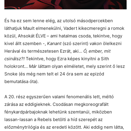
És ha ez sem lenne elég, az utolsó másodpercekben
láthatjuk Mault elmenekülni, Vadert kikecmeregni a romok
közül, Ahsokát ÉLVE
– ami hatalmas csoda, tekintve, hogy
kivel állt szemben -,
Kanant
(szó szerint)
vakon
ölelkezni
Herával és természetesen Ezrát, aki…
Ó, ember, mit
csinálsz?!
Tekintve, hogy Ezra képes kinyitni a Sith
holokront…
Már
láttam
olyan elméletet, mely szerint ő lesz
Snoke (és még nem telt el 24 óra sem az epizód
bemutatása óta).
A 20. rész egyszerűen valami fenomenális lett, méltó
zárása az eddigieknek. Csodásan megkoreografált
fénykardpárbajoknak lehetünk szemtanúi, miközben
lassan-lassan a Rebels betölti a híd szerepét az
előzménytrilógia és az eredeti között. Aki eddig nem látta,