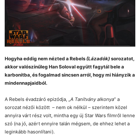
Hogyha eddig nem nézted a Rebels
(Lázadók)
sorozatot,
akkor valószínűleg Han Soloval együtt fagytál bele a
karbonitba, és fogalmad sincsen arról, hogy mi hiányzik a
mindennapjaidból.
A Rebels évadzáró epizódja, „
A Tanítvány alkonya
” a
sorozat nézői között – nem ok nélkül – szerintem közel
annyira várt rész volt, mintha egy új Star Wars filmről lenne
szó (na jó, azért ennyire talán mégsem, de ehhez lehet a
leginkább hasonlítani).