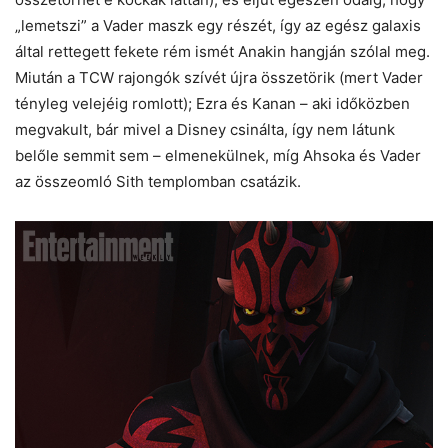
„lemetszi” a Vader maszk egy részét, így az egész galaxis
által rettegett fekete rém ismét Anakin hangján szólal meg.
Miután a TCW rajongók szívét újra összetörik (mert Vader
tényleg velejéig romlott); Ezra és Kanan – aki időközben
megvakult, bár mivel a Disney csinálta, így nem látunk
belőle semmit sem – elmenekülnek, míg Ahsoka és Vader
az összeomló Sith templomban csatázik.