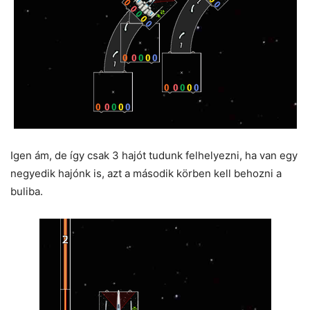
Igen ám, de így csak 3 hajót tudunk felhelyezni, ha van egy
negyedik hajónk is, azt a második körben kell behozni a
buliba.