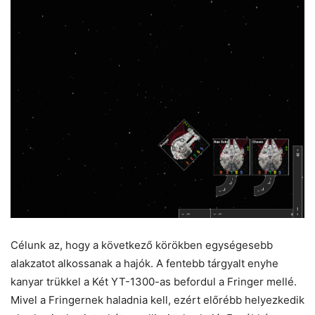
Célunk az, hogy a következő körökben egységesebb
alakzatot alkossanak a hajók. A fentebb tárgyalt enyhe
kanyar trükkel a Két YT-1300-as befordul a Fringer mellé.
Mivel a Fringernek haladnia kell, ezért előrébb helyezkedik