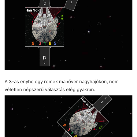
A 3-as enyhe egy remek manőver nagyhajókon, nem
véletlen népszerű választás elég gyakran.