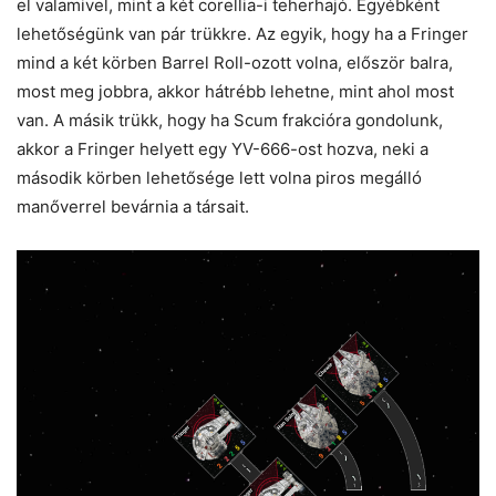
el valamivel, mint a két corellia-i teherhajó. Egyébként
lehetőségünk van pár trükkre. Az egyik, hogy ha a Fringer
mind a két körben Barrel Roll-ozott volna, először balra,
most meg jobbra, akkor hátrébb lehetne, mint ahol most
van. A másik trükk, hogy ha Scum frakcióra gondolunk,
akkor a Fringer helyett egy YV-666-ost hozva, neki a
második körben lehetősége lett volna piros megálló
manőverrel bevárnia a társait.