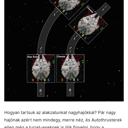
Hogyan tartsuk az alakzatunkat nagyhajókkal? Pár nagy
hajónak azért nem mindegy, merre néz, és Autothrusterek
ellen még a turret-eseknek is illik figyelni, hogy a