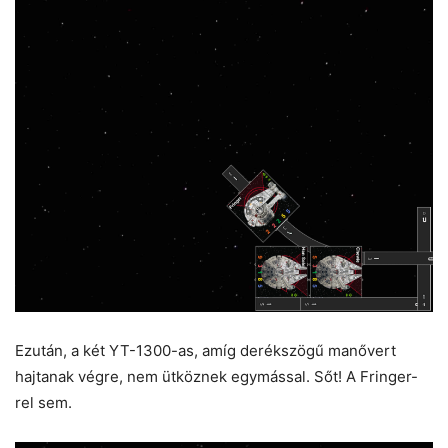
Ezután, a két YT-1300-as, amíg derékszögű manővert
hajtanak végre, nem ütköznek egymással. Sőt! A Fringer-
rel sem.