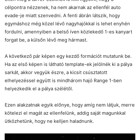
célpontra nézzenek, ha nem akarnak az ellenfél auto
evade-je miatt szenvedni. A fenti ábrán látszik, hogy
egymáshoz még közel lévő nagyhajókkal is lehet enyhén
fordulni, amennyiben a belső íven közlekedő 1-es kanyart
forgat be, a külsőn lévő meg hármast.
A következő pár képen egy kezdő formációt mutatunk be.
Ha az első képen is látható template-ek jelölnék ki a pálya
sarkát, akkor vegyük észre, a kicsit csúsztatott
elhelyezéssel együtt is mindhárom hajó Range 1-ben
helyezkedik el a pálya szélétől.
Ezen alakzatnak egyik előnye, hogy amíg nem látjuk, merre
kötelezi el magát az ellenfelünk, addig saját magunkkal
ütközhetünk, hogy ne kelljen haladnunk.