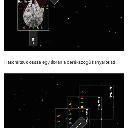
Hasonlítsuk össze egy ábrán a derékszögű kanyarokat!