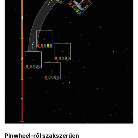
Pinwheel-ről szakszerűen