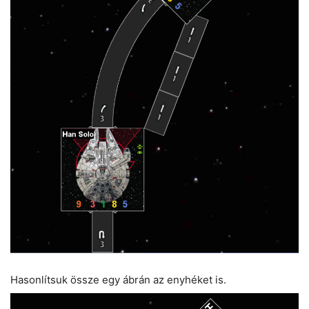
Hasonlítsuk össze egy ábrán az enyhéket is.