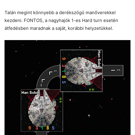
Talán megint könnyebb a derékszögű manőverekkel
kezdeni. FONTOS, a nagyhajók 1-es Hard turn esetén
átfedésben maradnak a saját, korábbi helyzetükkel.