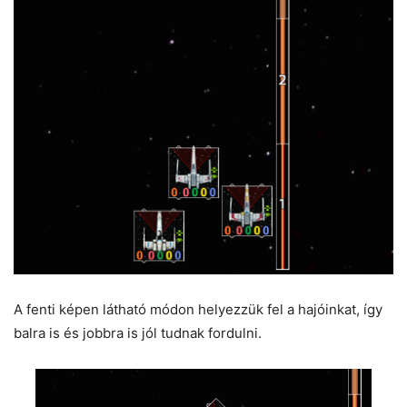
A fenti képen látható módon helyezzük fel a hajóinkat, így
balra is és jobbra is jól tudnak fordulni.