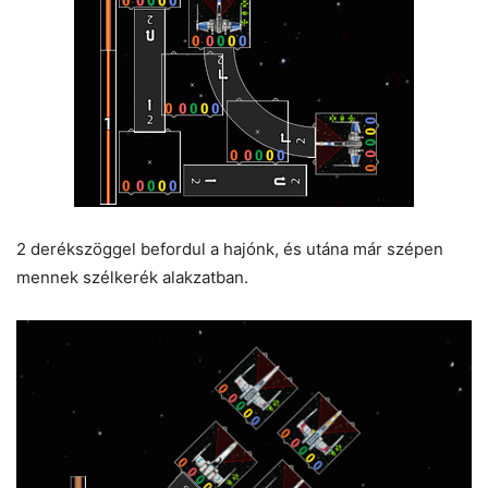
2 derékszöggel befordul a hajónk, és utána már szépen
mennek szélkerék alakzatban.