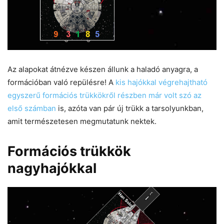
Az alapokat átnézve készen állunk a haladó anyagra, a
formációban való repülésre! A
kis hajókkal végrehajtható
egyszerű formációs trükkökről részben már volt szó az
első számban
is, azóta van pár új trükk a tarsolyunkban,
amit természetesen megmutatunk nektek.
Formációs trükkök
nagyhajókkal