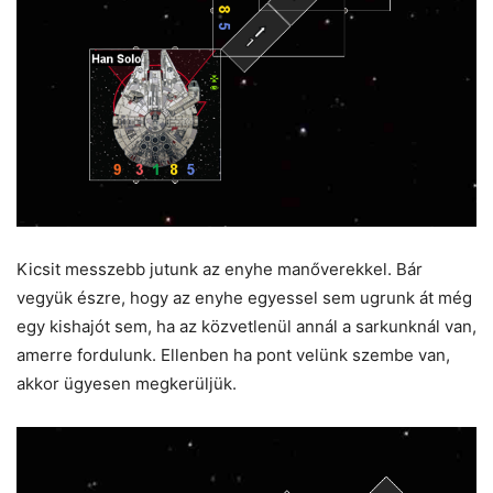
Kicsit messzebb jutunk az enyhe manőverekkel. Bár
vegyük észre, hogy az enyhe egyessel sem ugrunk át még
egy kishajót sem, ha az közvetlenül annál a sarkunknál van,
amerre fordulunk. Ellenben ha pont velünk szembe van,
akkor ügyesen megkerüljük.