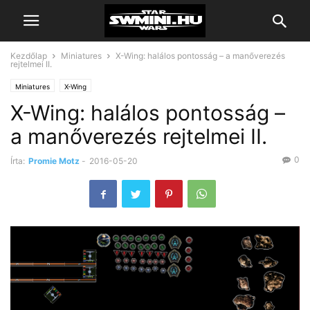
Kezdőlap
Miniatures
X-Wing: halálos pontosság – a manőverezés
rejtelmei II.
Miniatures
X-Wing
X-Wing: halálos pontosság –
a manőverezés rejtelmei II.
0
Írta:
Promie Motz
-
2016-05-20