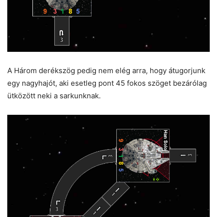
A Három derékszög pedig nem elég arra, hogy átugorjunk
egy nagyhajót, aki esetleg pont 45 fokos szöget bezárólag
ütközött neki a sarkunknak.