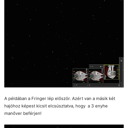
A példában a Fringer lép először. Azért van a másik két
hajóhoz képest kicsit elcsúsztatva, hogy a 3 enyhe
manőver beférjen!