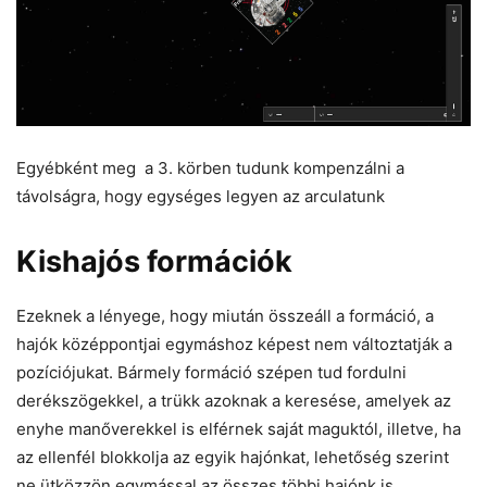
Egyébként meg a 3. körben tudunk kompenzálni a
távolságra, hogy egységes legyen az arculatunk
Kishajós formációk
Ezeknek a lényege, hogy miután összeáll a formáció, a
hajók középpontjai egymáshoz képest nem változtatják a
pozíciójukat. Bármely formáció szépen tud fordulni
derékszögekkel, a trükk azoknak a keresése, amelyek az
enyhe manőverekkel is elférnek saját maguktól, illetve, ha
az ellenfél blokkolja az egyik hajónkat, lehetőség szerint
ne ütközzön egymással az összes többi hajónk is.