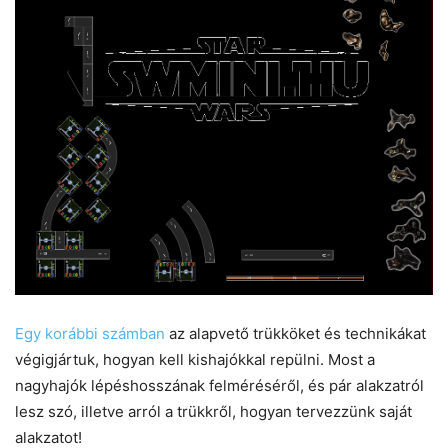
Egy korábbi számban
az alapvető trükköket és technikákat
végigjártuk, hogyan kell kishajókkal repülni. Most a
nagyhajók lépéshosszának felméréséről, és pár alakzatról
lesz szó, illetve arról a trükkről, hogyan tervezzünk saját
alakzatot!