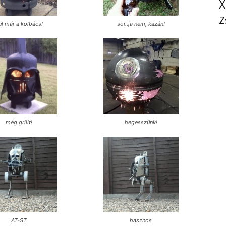
X
Z
ül már a kolbács!
sör..ja nem, kazán!
még grillt!
hegesszünk!
AT-ST
hasznos