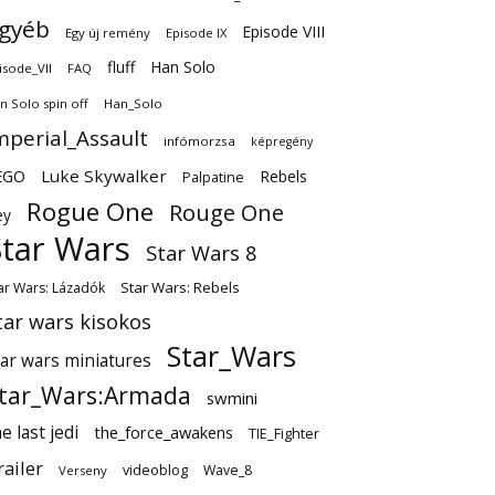
gyéb
Episode VIII
Egy új remény
Episode IX
fluff
Han Solo
isode_VII
FAQ
n Solo spin off
Han_Solo
mperial_Assault
infómorzsa
képregény
EGO
Luke Skywalker
Rebels
Palpatine
Rogue One
Rouge One
ey
Star Wars
Star Wars 8
Star Wars: Rebels
ar Wars: Lázadók
tar wars kisokos
Star_Wars
tar wars miniatures
tar_Wars:Armada
swmini
e last jedi
the_force_awakens
TIE_Fighter
railer
videoblog
Wave_8
Verseny