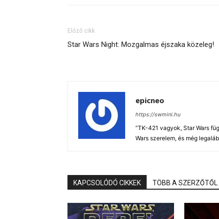
Előző cikk
Star Wars Night: Mozgalmas éjszaka közeleg!
epicneo
https://swmini.hu
“TK-421 vagyok, Star Wars füg
Wars szerelem, és még legaláb
KAPCSOLÓDÓ CIKKEK
TÖBB A SZERZŐTŐL