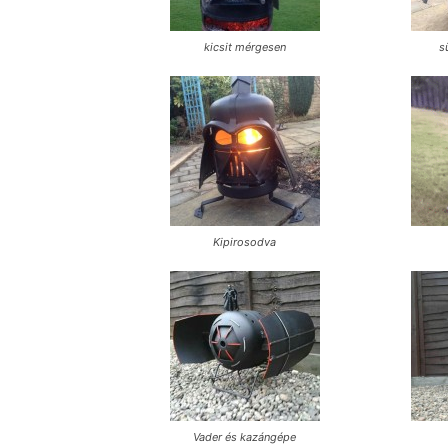
kicsit mérgesen
s
Kipirosodva
Vader és kazángépe