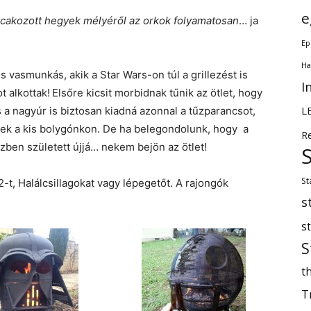
e
A cakozott hegyek mélyéről az orkok folyamatosan
… ja
Ep
Ha
 vasmunkás, akik a Star Wars-on túl a grillezést is
I
t alkottak!
Elsőre kicsit morbidnak tűnik az ötlet, hogy
L
a nagyúr is biztosan kiadná azonnal a tűzparancsot,
nek a kis bolygónkon. De ha belegondolunk, hogy a
R
zben született újjá… nekem bejön az ötlet!
St
t, Halálcsillagokat vagy lépegetőt. A rajongók
s
s
S
th
T