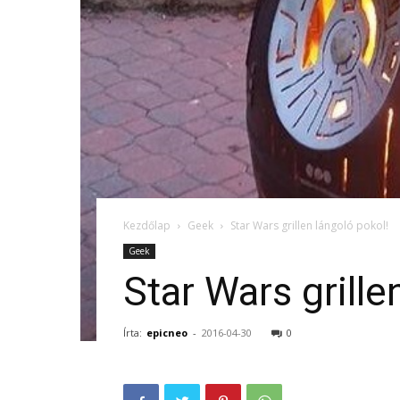
Kezdőlap
Geek
Star Wars grillen lángoló pokol!
Geek
Star Wars grille
Írta:
epicneo
-
2016-04-30
0