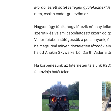
Mordor felett sötét fellegek gyülekeznek! 
nem, csak a Vader grillezőm az.
Nagyon úgy tűnik, hogy létezik néhány lelkes
szeretik és valami csodálatosat/ bizarr dolgo
Vader fejében sütögessük a pecsenyénk, és 
ha megtudná milyen tiszteletlen lázadók él
halott Anakin Skywalkerből Darth Vader a tű
Ha körbenézünk az Interneten találunk R2D2-
fantáziája határtalan.