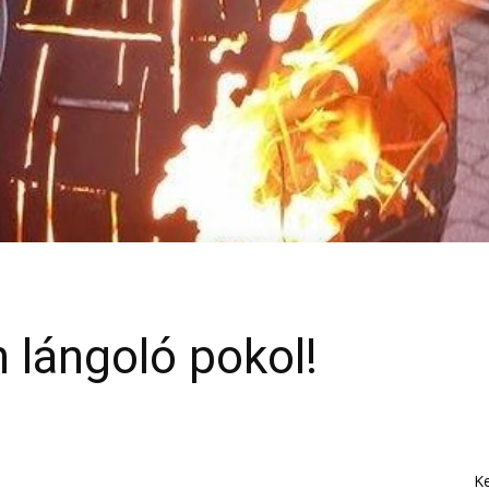
n lángoló pokol!
K