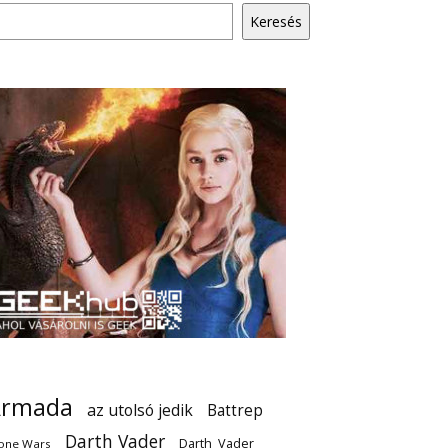
Keresés
Armada
az utolsó jedik
Battrep
Darth Vader
Darth_Vader
one Wars