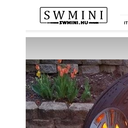
Star
Wars
Miniatures
Portál
I