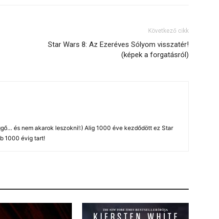
Következő cikk
Star Wars 8: Az Ezeréves Sólyom visszatér!
(képek a forgatásról)
gő… és nem akarok leszokni!:) Alig 1000 éve kezdődött ez Star
b 1000 évig tart!