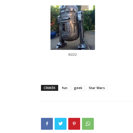
R2D2
CÍMKÉK
fun
geek
Star Wars