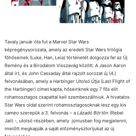
Tavaly január óta fut a Marvel Star Wars
képregénysorozata, amely az eredeti Star Wars trilógia
főhőseinek (Luke, Han, Leia) történetét dolgozza fel az Új
Remény és a Birodalom Visszavág között. A Jason Aaron
által írt, és John Cassaday által rajzolt sorozat új (4.)
felvonásában, amely a
Harbinger Utolsó Útja
(Last Flight of
the Harbinger) címet kapta, hőseinknek egy 7 fős elit
rohamosztagos csapattal kell szembeszállniuk. A hivatalos
Star Wars oldal szerint rohamosztagosoknak lesz egy kis
cameo szerepük a 3. felvonás – a
Lázadó Börtön
(Rebel
Jail)
-,
utolsó részében, amely júniusban fog megjelenni,
mielőtt megkapják a saját előzménysztorijukat az új