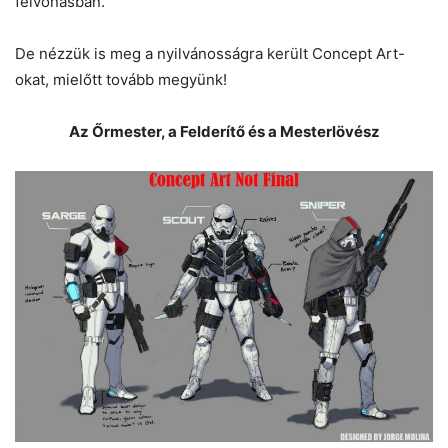
felvonásban.
De nézzük is meg a nyilvánosságra került Concept Art-
okat, mielőtt tovább megyünk!
Az Őrmester, a Felderítő és a Mesterlövész