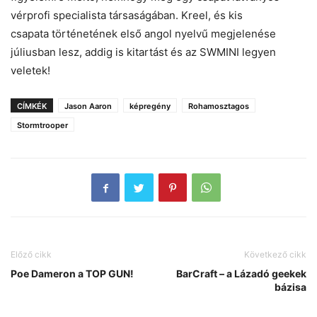
vérprofi specialista társaságában. Kreel, és kis
csapata történetének első angol nyelvű megjelenése
júliusban lesz, addig is kitartást és az SWMINI legyen
veletek!
CÍMKÉK
Jason Aaron
képregény
Rohamosztagos
Stormtrooper
Előző cikk
Következő cikk
Poe Dameron a TOP GUN!
BarCraft – a Lázadó geekek
bázisa