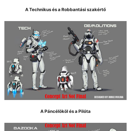
A Technikus és a Robbantási szakértő
A Páncélököl és a Pilóta