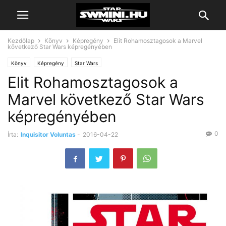
Kezdőlap
Könyv
Képregény
Elit Rohamosztagosok a Marvel
következő Star Wars képregényében
Könyv
Képregény
Star Wars
Elit Rohamosztagosok a
Marvel következő Star Wars
képregényében
0
Írta:
Inquisitor Voluntas
-
2016-04-22