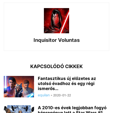
Inquisitor Voluntas
KAPCSOLÓDÓ CIKKEK
Fantasztikus új előzetes az
utolsó évadhoz és egy régi
ismerős…
equilan
-
2020-01-22
A 2010-es évek legjobban fogyó
képregénye lett a Star Wars #1