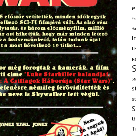
e
Ep
Ha
I
L
R
St
s
s
S
th
T