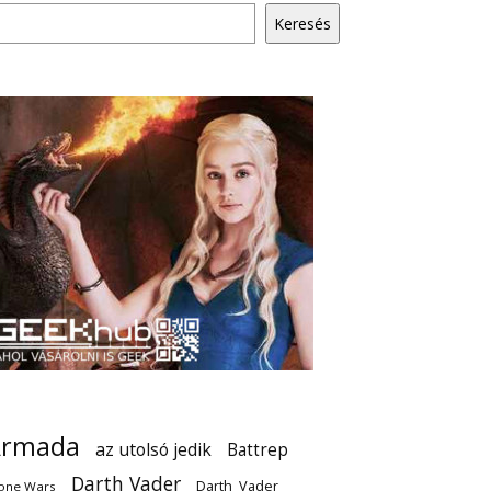
Keresés
Armada
az utolsó jedik
Battrep
Darth Vader
Darth_Vader
one Wars