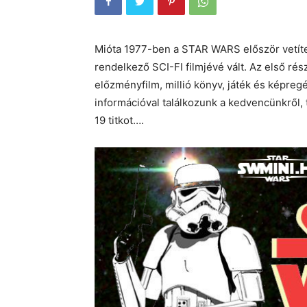
Mióta 1977-ben a STAR WARS először vetíte
rendelkező SCI-FI filmjévé vált. Az első rés
előzményfilm, millió könyv, játék és képreg
információval találkozunk a kedvencünkről, 
19 titkot….