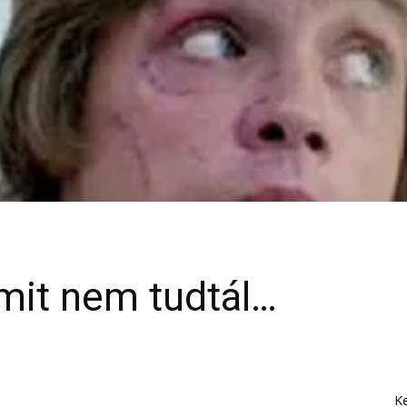
mit nem tudtál…
K