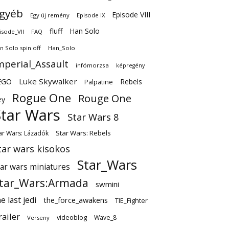
gyéb
Episode VIII
Egy új remény
Episode IX
fluff
Han Solo
isode_VII
FAQ
n Solo spin off
Han_Solo
mperial_Assault
infómorzsa
képregény
EGO
Luke Skywalker
Rebels
Palpatine
Rogue One
Rouge One
ey
Star Wars
Star Wars 8
Star Wars: Rebels
ar Wars: Lázadók
tar wars kisokos
Star_Wars
tar wars miniatures
tar_Wars:Armada
swmini
e last jedi
the_force_awakens
TIE_Fighter
railer
videoblog
Wave_8
Verseny