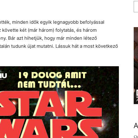
tték, minden idők egyik legnagyobb befolyással
z követte két (már három) folytatás, és három
ény. Bár azt hihetjük, hogy már minden létező
talán tudunk újat mutatni. Lássuk hát a most következő
Cl