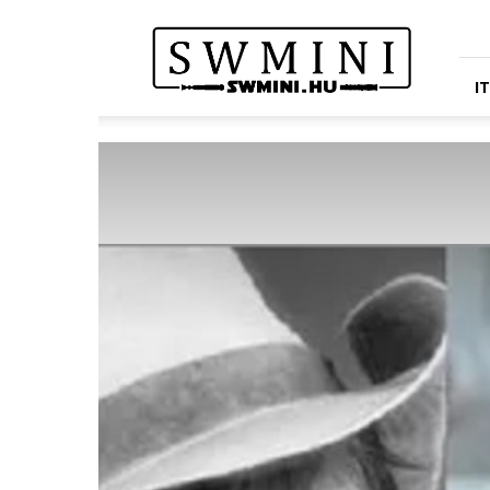
Star
Wars
Miniatures
Portál
I