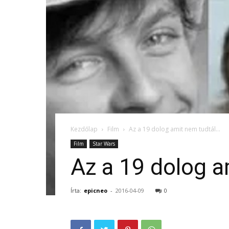
Kezdőlap
Film
Az a 19 dolog amit nem tudtál…
Film
Star Wars
Az a 19 dolog a
Írta:
epicneo
-
2016-04-09
0