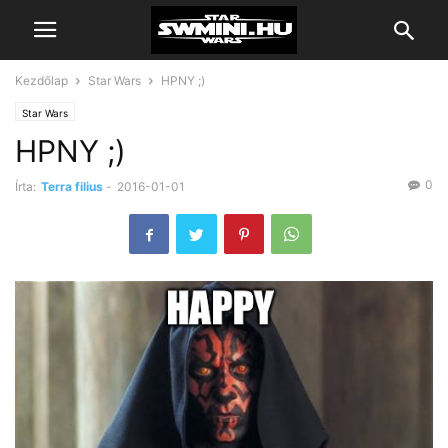
Kezdőlap
Star Wars
HPNY ;)
Star Wars
HPNY ;)
0
Írta:
Terra filius
-
2016-01-01