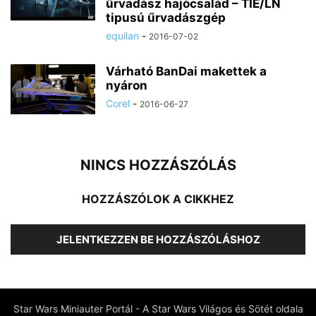
űrvadász hajócsalád – TIE/LN
tipusú űrvadászgép
equilan
-
2016-07-02
Várható BanDai makettek a
nyáron
Corel
-
2016-06-27
NINCS HOZZÁSZÓLÁS
HOZZÁSZÓLOK A CIKKHEZ
JELENTKEZZEN BE HOZZÁSZÓLÁSHOZ
Star Wars Miniauter Portál - A Star Wars Világos és Sötét oldala