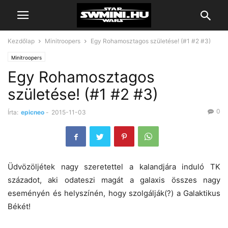
Kezdőlap
Minitroopers
Egy Rohamosztagos születése! (#1 #2 #3)
Minitroopers
Egy Rohamosztagos
születése! (#1 #2 #3)
0
Írta:
epicneo
-
2015-11-03
Üdvözöljétek nagy szeretettel a kalandjára induló TK
századot, aki odateszi magát a galaxis összes nagy
eseményén és helyszínén, hogy szolgálják(?) a Galaktikus
Békét!