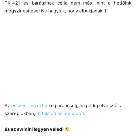
TK-421 és barátainak célja nem más mint a hétfőink
megszínesítése! Ne hagyjuk, hogy elbukjanak!:)
Az
összes részért
erre parancsolj, ha pedig elvesztél a
szereplőkben,
itt találod az útmutatót
.
és az swmini legyen veled!