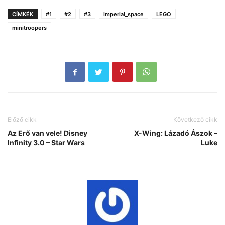
CÍMKÉK
#1
#2
#3
imperial_space
LEGO
minitroopers
Előző cikk
Következő cikk
Az Erő van vele! Disney
X-Wing: Lázadó Ászok –
Infinity 3.0 – Star Wars
Luke