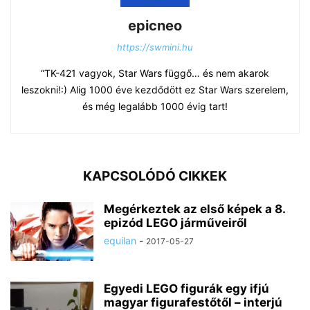
epicneo
https://swmini.hu
“TK-421 vagyok, Star Wars függő… és nem akarok
leszokni!:) Alig 1000 éve kezdődött ez Star Wars szerelem,
és még legalább 1000 évig tart!
KAPCSOLÓDÓ CIKKEK
Megérkeztek az első képek a 8.
epizód LEGO járműveiről
equilan
-
2017-05-27
Egyedi LEGO figurák egy ifjú
magyar figurafestőtől – interjú