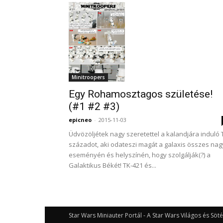
Minitroopers
Egy Rohamosztagos születése!
(#1 #2 #3)
epicneo
-
2015-11-03
Üdvözöljétek nagy szeretettel a kalandjára induló 
századot, aki odateszi magát a galaxis összes nag
eseményén és helyszínén, hogy szolgálják(?) a
Galaktikus Békét! TK-421 és...
Star Wars Miniauter Portál - A Star Wars Világos és Söté