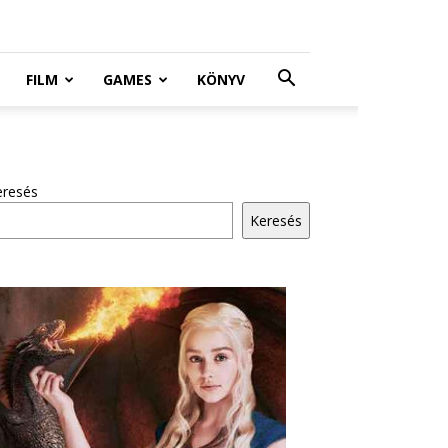
FILM
GAMES
KÖNYV
eresés
Keresés