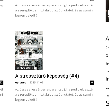
Az összes részért erre parancsolj, ha pedig elvesztél
ég
a szereplőkben, itt találod az útmutatót. és az swmini
legyen veled! :)
Cl
e
Ep
Minitroopers
Ha
A stressztűrő képesség (#4)
I
epicneo
-
2015-11-09
22
0
L
él
Az összes részért erre parancsolj, ha pedig elvesztél
ini
a szereplőkben, itt találod az útmutatót. és az swmini
R
legyen veled! :)