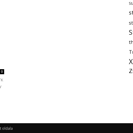
St
s
s
S
th
T
X
Z
0
TK
y
t oldala