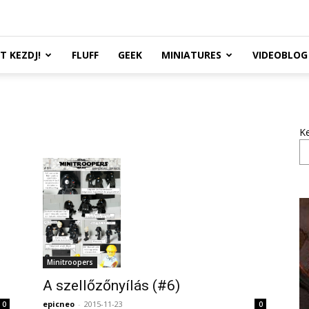
TT KEZDJ!
FLUFF
GEEK
MINIATURES
VIDEOBLOG
K
Minitroopers
A szellőzőnyílás (#6)
epicneo
-
2015-11-23
0
0