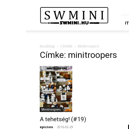
Star
Wars
Miniatures
Portál
I
Kezdőlap
Címkék
Minitroopers
Címke: minitroopers
Minitroopers
A tehetség! (#19)
epicneo
-
2016-02-29