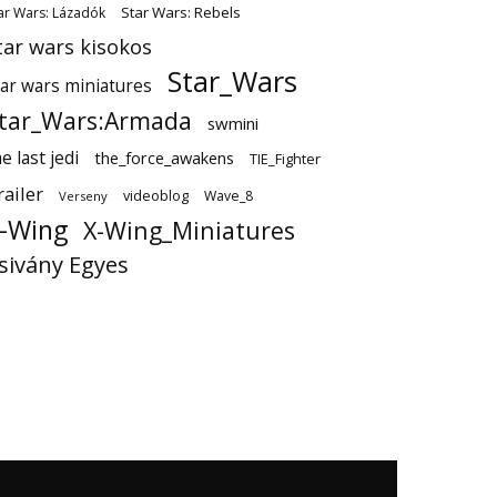
Star Wars: Rebels
ar Wars: Lázadók
tar wars kisokos
Star_Wars
tar wars miniatures
tar_Wars:Armada
swmini
e last jedi
the_force_awakens
TIE_Fighter
railer
videoblog
Wave_8
Verseny
-Wing
X-Wing_Miniatures
sivány Egyes