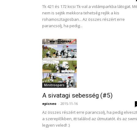
Tk 421 és 172 kicsi Tk-val a vidámparkba látogat. M
nem is sejtik mekkora tehetség rejlik a kis
rohamosztagosban... Az összes részért erre
parancsolj, ha pedig...
Minitroopers
A sivatagi sebesség (#5)
epicneo
-
2015-11-16
Az összes részért erre parancsolj, ha pedig elveszt
a szereplőkben, itt találod az útmutatót. és az swm
legyen veled! :)