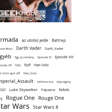
Armada
az utolsó jedik
Battrep
Darth Vader
Darth_Vader
one Wars
gyéb
Episode VIII
Egy új remény
Episode IX
fluff
Han Solo
isode_VII
FAQ
n Solo spin off
Han_Solo
mperial_Assault
infómorzsa
képregény
EGO
Luke Skywalker
Rebels
Palpatine
Rogue One
Rouge One
ey
Star Wars
Star Wars 8