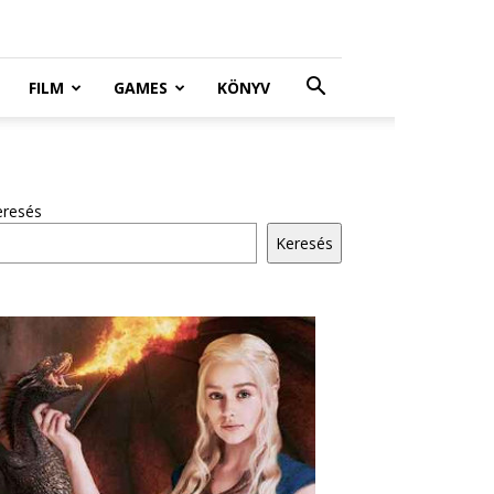
FILM
GAMES
KÖNYV
eresés
Keresés