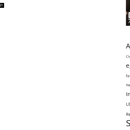
21
Cl
e
Ep
Ha
I
L
R