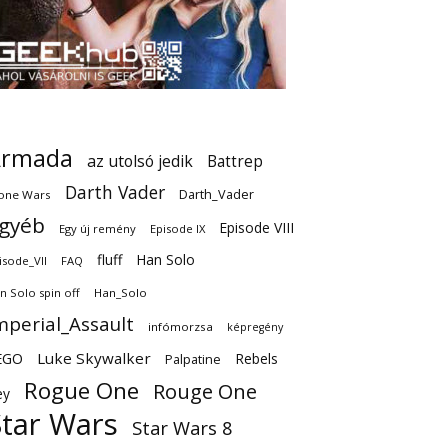
Armada
az utolsó jedik
Battrep
Darth Vader
Darth_Vader
one Wars
gyéb
Episode VIII
Egy új remény
Episode IX
fluff
Han Solo
isode_VII
FAQ
n Solo spin off
Han_Solo
mperial_Assault
infómorzsa
képregény
EGO
Luke Skywalker
Rebels
Palpatine
Rogue One
Rouge One
ey
Star Wars
Star Wars 8