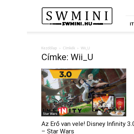
Star
Wars
Miniatures
Portál
I
Kezdőlap
Címkék
Wii_U
Címke: Wii_U
Star Wars
Az Erő van vele! Disney Infinity 3.
– Star Wars