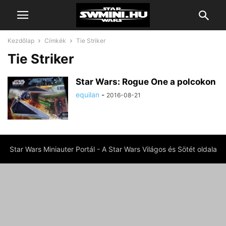
Kezdőlap
Címkék
Tie Striker
Tie Striker
Star Wars: Rogue One a polcokon
equilan
-
2016-08-21
Star Wars Miniauter Portál - A Star Wars Világos és Sötét oldala