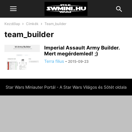
Kezdőlap
Címkék
Team_builder
team_builder
Imperial Assault Army Builder.
Mert megérdemled! ;)
Terra filius
-
2015-09-23
Star Wars Miniauter Portál - A Star Wars Világos és Sötét oldala