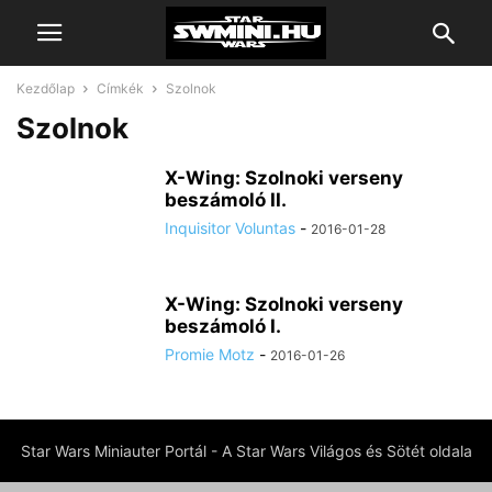
Kezdőlap
Címkék
Szolnok
Szolnok
X-Wing: Szolnoki verseny
beszámoló II.
Inquisitor Voluntas
-
2016-01-28
X-Wing: Szolnoki verseny
beszámoló I.
Promie Motz
-
2016-01-26
Star Wars Miniauter Portál - A Star Wars Világos és Sötét oldala