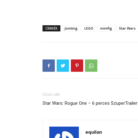
CÍMKÉK
Jointing
LEGO
minifig
Star Wars
Előző cikk
Star Wars: Rogue One – 6 perces SzuperTrailer
equilan