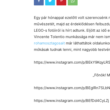
Egy pár hónappal ezelőtt volt szerencsénk 
művészetét, majd az érdeklődésen felbuzdulv
LEGO-s fotóiról is hírt adtunk. Eljött az id
Vincente Tolentio munkássága már nem isme
rohamosztagosait
már láthattátok oldalunko
mókásak tudnak lenni, mint nagyobb testvé
https://www.instagram.com/p/BEkY9KqyLRS
„Főnök! M
https://www.instagram.com/p/BEgIRn7SLbN
https://www.instagram.com/p/BEfDd4CyLZj