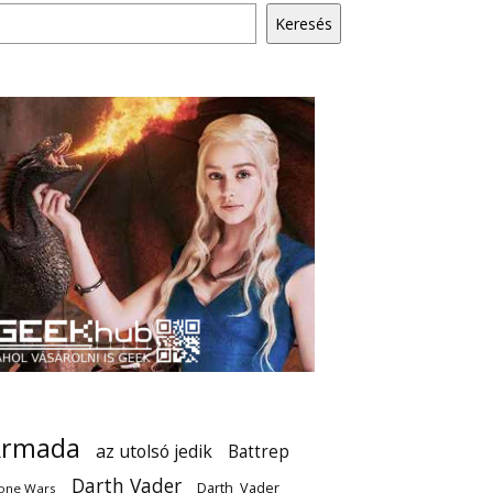
Keresés
Armada
az utolsó jedik
Battrep
Darth Vader
Darth_Vader
one Wars