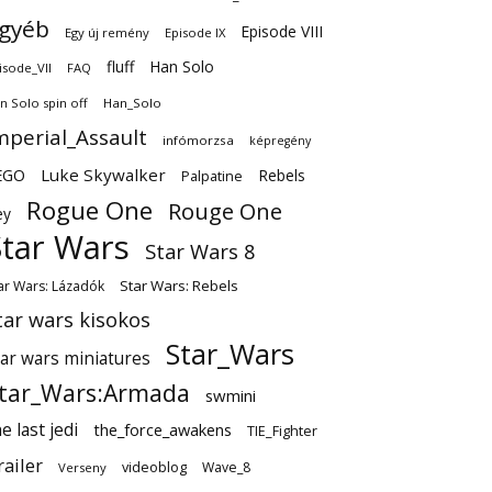
gyéb
Episode VIII
Egy új remény
Episode IX
fluff
Han Solo
isode_VII
FAQ
n Solo spin off
Han_Solo
mperial_Assault
infómorzsa
képregény
EGO
Luke Skywalker
Rebels
Palpatine
Rogue One
Rouge One
ey
Star Wars
Star Wars 8
Star Wars: Rebels
ar Wars: Lázadók
tar wars kisokos
Star_Wars
tar wars miniatures
tar_Wars:Armada
swmini
e last jedi
the_force_awakens
TIE_Fighter
railer
videoblog
Wave_8
Verseny