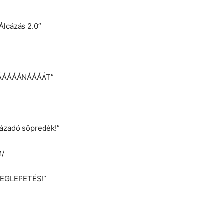
Álcázás 2.0”
ÁÁÁÁÁNÁÁÁÁT”
 Lázadó söpredék!”
M/
EGLEPETÉS!”