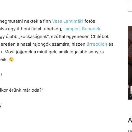
megmutatni nektek a finn
Vesa Lehtimäki
fotós
a egy itthoni fiatal tehetség,
Lampert Benedek
ő egy újabb „kockaságnak”, ezúttal egyenesen Chiléból.
retlen a hazai rajongók számára, hiszen
űrrepülőit
és
n. Most jöjjenek a minifigek, amik legalább annyira
reik.
/
ikor érünk már oda?”
/
Cl