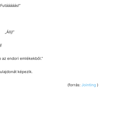
„Futááááás!”
„Állj!”
/
p az endori emlékekből.”
tulajdonát képezik.
(forrás:
Jointing
)