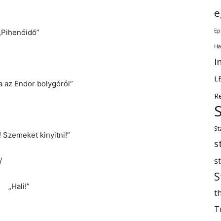
e
Ep
„Pihenőidő”
Ha
I
L
a az Endor bolygóról”
R
St
 Szemeket kinyitni!”
s
/
s
S
„Hali!”
th
T