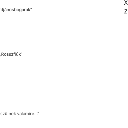
X
ntjánosbogarak”
Z
„Rosszfiúk”
észülnek valamire…”