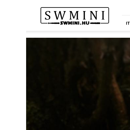
Star
Wars
Miniatures
Portál
I