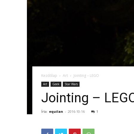
Kezdőlap
Art
Jointing – LEGO
Art
Geek
Star Wars
Jointing – LEG
Írta:
equilan
-
2016-10-16
1