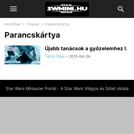
Kezdőlap
Címkék
Parancskártya
Parancskártya
Újabb tanácsok a győzelemhez I.
Terra filius
-
2015-04-24
Star Wars Miniauter Portál - A Star Wars Világos és Sötét oldala