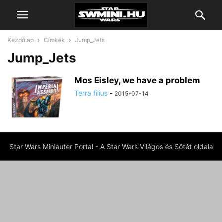
Kezdőlap
Címkék
Jump_Jets
Jump_Jets
Mos Eisley, we have a problem
Terra filius
-
2015-07-14
Star Wars Miniauter Portál - A Star Wars Világos és Sötét oldala