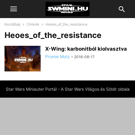
Kezdőlap
Címkék
Heoes_of_the_resistance
Heoes_of_the_resistance
X-Wing: karbonitból kiolvasztva
Promie Motz
-
2016-08-17
Star Wars Miniauter Portál - A Star Wars Világos és Sötét oldala