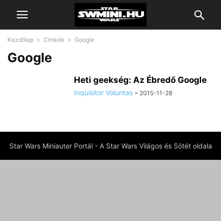
Kezdőlap
Címkék
Google
Google
Heti geekség: Az Ébredő Google
Inquisitor Voluntas
-
2015-11-28
Star Wars Miniauter Portál - A Star Wars Világos és Sötét oldala