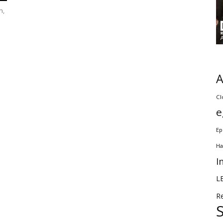
n,
Cl
e
Ep
Ha
I
L
R