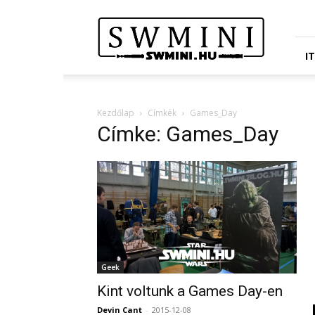
Star
Wars
Miniatures
Portál
I
Kezdőlap
Címkék
Games_Day
Címke: Games_Day
Geek
Kint voltunk a Games Day-en
Devin Cant
-
2015-12-08