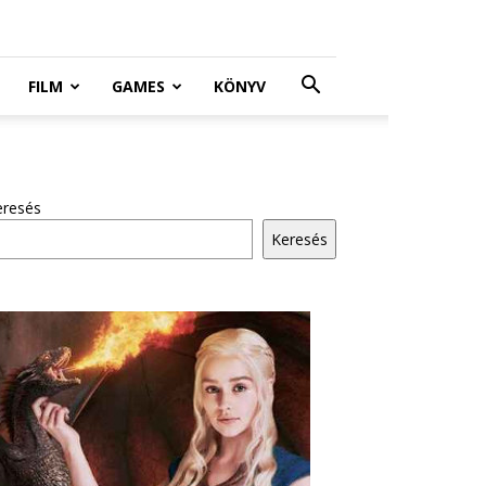
FILM
GAMES
KÖNYV
eresés
Keresés