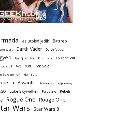
Armada
az utolsó jedik
Battrep
Darth Vader
Darth_Vader
one Wars
gyéb
Episode VIII
Egy új remény
Episode IX
fluff
Han Solo
isode_VII
FAQ
n Solo spin off
Han_Solo
mperial_Assault
infómorzsa
képregény
EGO
Luke Skywalker
Rebels
Palpatine
Rogue One
Rouge One
ey
Star Wars
Star Wars 8