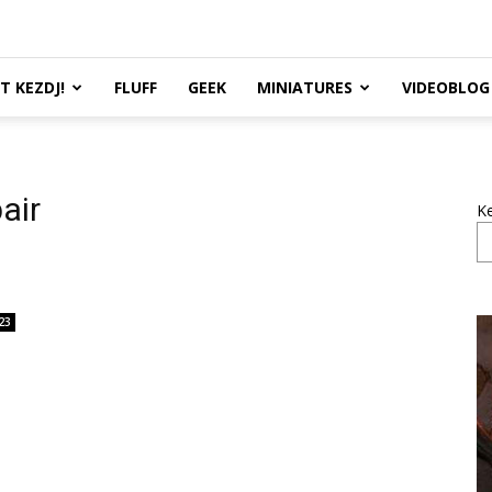
TT KEZDJ!
FLUFF
GEEK
MINIATURES
VIDEOBLOG
air
K
23