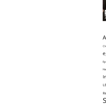
Cl
e
Ep
Ha
I
L
R