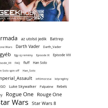
Armada
az utolsó jedik
Battrep
Darth Vader
Darth_Vader
one Wars
gyéb
Episode VIII
Egy új remény
Episode IX
fluff
Han Solo
isode_VII
FAQ
n Solo spin off
Han_Solo
mperial_Assault
infómorzsa
képregény
EGO
Luke Skywalker
Rebels
Palpatine
Rogue One
Rouge One
ey
Star Wars
Star Wars 8