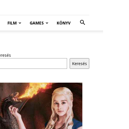
FILM
GAMES
KÖNYV
eresés
Keresés