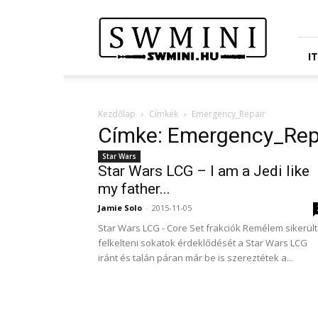
Star
Wars
Miniatures
Portál
I
Kezdőlap
Címkék
Emergency_Repair
Címke: Emergency_Rep
Star Wars
Star Wars LCG – I am a Jedi like
my father...
Jamie Solo
-
2015-11-05
Star Wars LCG - Core Set frakciók Remélem sikerült
felkelteni sokatok érdeklődését a Star Wars LCG
iránt és talán páran már be is szereztétek a...