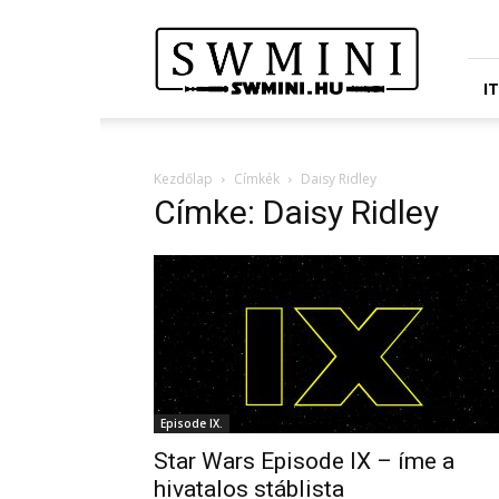
Star
Wars
Miniatures
Portál
I
Kezdőlap
Címkék
Daisy Ridley
Címke: Daisy Ridley
Episode IX.
Star Wars Episode IX – íme a
hivatalos stáblista