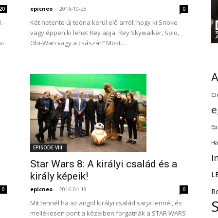
epicneo
-
2016-10-23
0
20
Két hetente új teória kerül elő arról, hogy ki Snoke
.-
vagy éppen ki lehet Rey apja. Rey Skywalker, Solo,
Obi-Wan vagy a császár? Most...
si
Cl
e
Ep
Ha
EPISODE VIII.
I
Star Wars 8: A királyi család és a
L
király képeik!
epicneo
-
2016-04-19
0
0
R
Mit tennél ha az angol királyi család sarja lennél, és
mellékesen pont a közelben forgatnák a STAR WARS