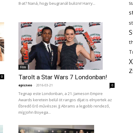
8-at? Naná, hogy beugranál bulizni! Harry...
St
s
s
S
th
T
X
Film
Z
Tarolt a Star Wars 7 Londonban!
0
epicneo
-
2016-03-21
0
Tegnap este Londonban, a 21. Jameson Empire
Awards keretein belül öt rangos díjat is elnyertek az
Ébredő Erő művészei. JJ Abrams a legjobb rendező,
míg John Boyega...