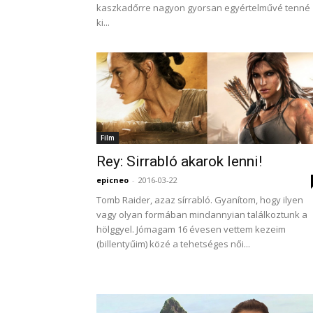
kaszkadőrre nagyon gyorsan egyértelművé tenné
ki...
Film
Rey: Sirrabló akarok lenni!
epicneo
-
2016-03-22
Tomb Raider, azaz sírrabló. Gyanítom, hogy ilyen
vagy olyan formában mindannyian találkoztunk a
hölggyel. Jómagam 16 évesen vettem kezeim
(billentyűim) közé a tehetséges női...