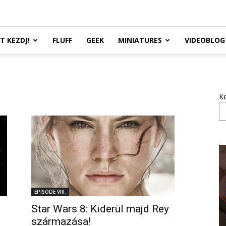
TT KEZDJ!
FLUFF
GEEK
MINIATURES
VIDEOBLOG
K
EPISODE VIII.
Star Wars 8: Kiderül majd Rey
származása!