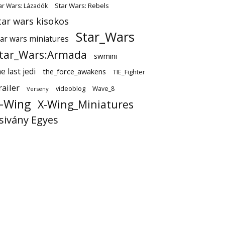
Star Wars: Rebels
ar Wars: Lázadók
tar wars kisokos
Star_Wars
tar wars miniatures
tar_Wars:Armada
swmini
e last jedi
the_force_awakens
TIE_Fighter
railer
videoblog
Wave_8
Verseny
-Wing
X-Wing_Miniatures
sivány Egyes