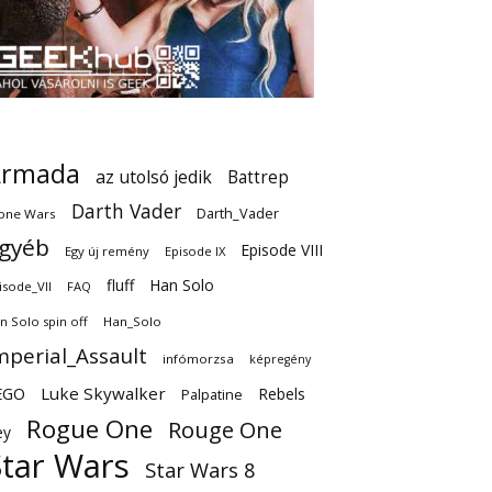
Armada
az utolsó jedik
Battrep
Darth Vader
Darth_Vader
one Wars
gyéb
Episode VIII
Egy új remény
Episode IX
fluff
Han Solo
isode_VII
FAQ
n Solo spin off
Han_Solo
mperial_Assault
infómorzsa
képregény
EGO
Luke Skywalker
Rebels
Palpatine
Rogue One
Rouge One
ey
Star Wars
Star Wars 8