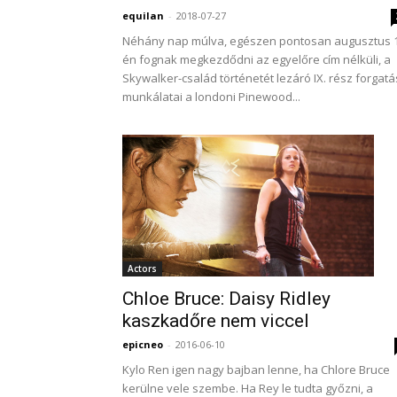
equilan
-
2018-07-27
Néhány nap múlva, egészen pontosan augusztus 1
én fognak megkezdődni az egyelőre cím nélküli, a
Skywalker-család történetét lezáró IX. rész forgatá
munkálatai a londoni Pinewood...
Actors
Chloe Bruce: Daisy Ridley
kaszkadőre nem viccel
epicneo
-
2016-06-10
Kylo Ren igen nagy bajban lenne, ha Chlore Bruce
kerülne vele szembe. Ha Rey le tudta győzni, a