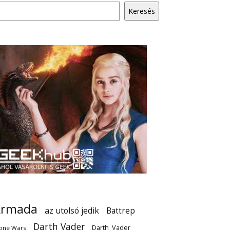
Keresés
Armada
az utolsó jedik
Battrep
Darth Vader
Darth_Vader
one Wars