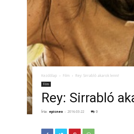
Kezdőlap
Film
Rey: Sirrabló akarok lenni!
Film
Rey: Sirrabló ak
Írta:
epicneo
-
2016-03-22
0