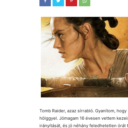
Tomb Raider, azaz sírrabló. Gyanítom, hogy
hölggyel. Jómagam 16 évesen vettem kezeim
irányítását, és jó néhány feledhetetlen órá