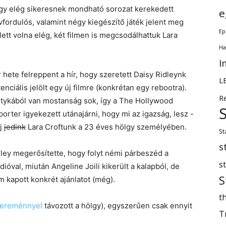
 így elég sikeresnek mondható sorozat kerekedett
e
fordulós, valamint négy kiegészítő játék jelent meg
Ep
ett volna elég, két filmen is megcsodálhattuk Lara
Ha
I
 hete felreppent a hír, hogy szeretett Daisy Ridleynk
L
enciális jelölt egy új filmre (konkrétan egy rebootra).
R
etykából van mostanság sok, így a The Hollywood
orter igyekezett utánajárni, hogy mi az igazság, lesz -
új
jedink
Lara Croftunk a 23 éves hölgy személyében.
St
s
ley megerősítette, hogy folyt némi párbeszéd a
s
dióval, miután Angeline Joili kikerült a kalapból, de
S
 kapott konkrét ajánlatot (még).
th
ereménnyel
távozott a hölgy), egyszerűen csak ennyit
T