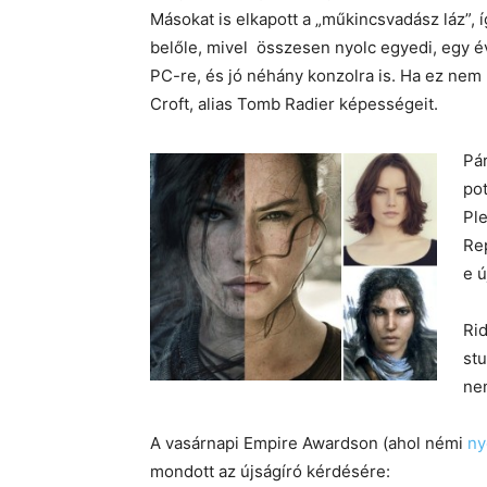
Másokat is elkapott a „műkincsvadász láz”,
belőle, mivel összesen nyolc egyedi, egy év
PC-re, és jó néhány konzolra is. Ha ez nem l
Croft, alias Tomb Radier képességeit.
Pár
pot
Pl
Rep
e 
Rid
stu
nem
A vasárnapi Empire Awardson (ahol némi
ny
mondott az újságíró kérdésére: