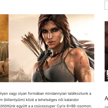
 ilyen vagy olyan formában mindannyian találkoztunk a
 (billentyűim) közé a tehetséges női kalandor
t töltöttünk együtt a a csúcsszuper Cyrix 6×86-osomon.
Cl