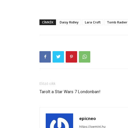
CÍMKÉK
Daisy Ridley
Lara Croft
Tomb Radier
Előző cikk
Tarolt a Star Wars 7 Londonban!
epicneo
https://swmini.hu