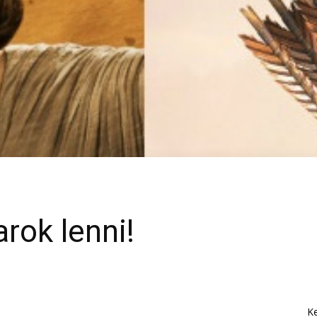
arok lenni!
K