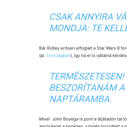
CSAK ANNYIRA VÁ
MONDJA: TE KELLE
Bár Ridley erősen elfoglalt a Star Wars 8 fo
(pl.
Írországban
), így ha el is vállalná kérd
TERMÉSZETESEN!
BESZORÍTANÁM A
NAPTÁRAMBA.
Mivel John Boyega is pont a díjátadón tart
aprósággal a kezében, szintén hozzátett a