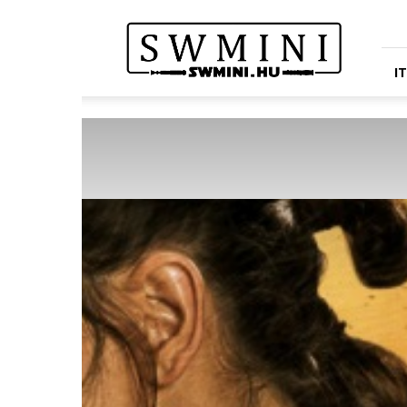
Star
Wars
Miniatures
Portál
I