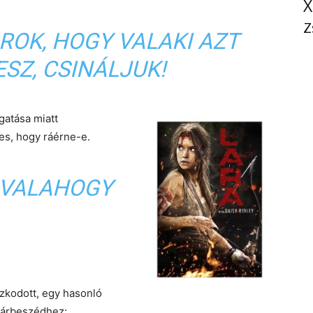
X
Z
ROK, HOGY VALAKI AZT
SZ, CSINÁLJUK!
rgatása miatt
éses, hogy ráérne-e.
 VALAHOGY
ózkodott, egy hasonló
 párbeszédhez: