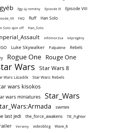
gyéb
Episode VIII
Egy új remény
Episode IX
fluff
Han Solo
isode_VII
FAQ
n Solo spin off
Han_Solo
mperial_Assault
infómorzsa
képregény
EGO
Luke Skywalker
Rebels
Palpatine
Rogue One
Rouge One
ey
Star Wars
Star Wars 8
Star Wars: Rebels
ar Wars: Lázadók
tar wars kisokos
Star_Wars
tar wars miniatures
tar_Wars:Armada
swmini
e last jedi
the_force_awakens
TIE_Fighter
railer
videoblog
Wave_8
Verseny