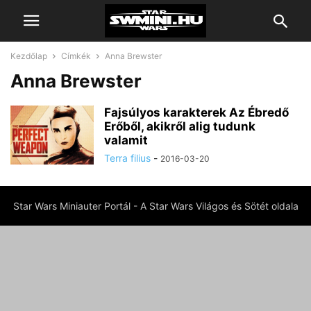
Kezdőlap
Címkék
Anna Brewster
Anna Brewster
Fajsúlyos karakterek Az Ébredő
Erőből, akikről alig tudunk
valamit
Terra filius
-
2016-03-20
Star Wars Miniauter Portál - A Star Wars Világos és Sötét oldala