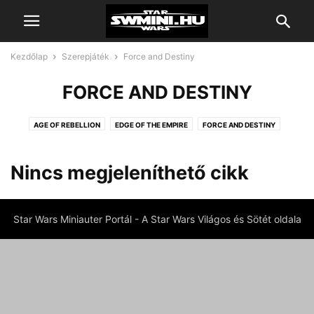
Kezdőlap
Szerepjáték
Force and Destiny
FORCE AND DESTINY
AGE OF REBELLION
EDGE OF THE EMPIRE
FORCE AND DESTINY
Nincs megjeleníthető cikk
Star Wars Miniauter Portál - A Star Wars Világos és Sötét oldala