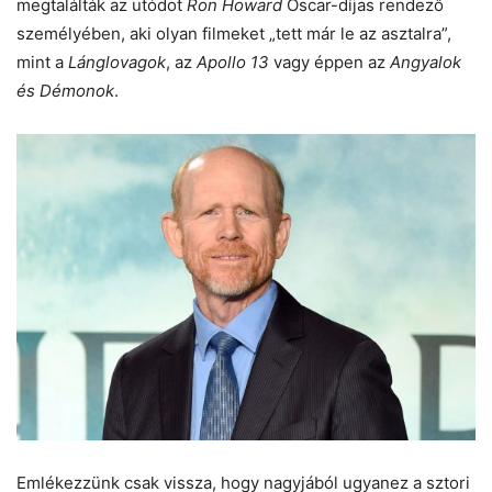
megtalálták az utódot
Ron Howard
Oscar-díjas rendező
személyében, aki olyan filmeket „tett már le az asztalra”,
mint a
Lánglovagok
, az
Apollo 13
vagy éppen az
Angyalok
és Démonok
.
Emlékezzünk csak vissza, hogy nagyjából ugyanez a sztori