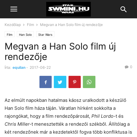
Kezdőlap
Film
Megvan a Han Solo film új rendezője
Film
Han Solo
Star Wars
Megvan a Han Solo film új
rendezője
0
Írta:
equilan
-
2017-06-22
Az elmúlt napokban hatalmas káosz uralkodott a készülő
Han Solo film háza táján. Váratlan hírként sokkolta a
rajongókat, hogy a film rendezőpárosát,
Phil Lordo-
t és
Chris Miller-
t menesztették a rendezői székből. Állítólag a
két rendezőnek már a kezdetektől fogva több konfliktusa is