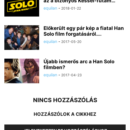
az a bizonyos Kessel-futam…
equilan
-
2018-01-22
Előkerült egy pár kép a fiatal Han
Solo film forgatásáról….
equilan
-
2017-05-20
Újabb ismerős arc a Han Solo
filmben?
equilan
-
2017-04-23
NINCS HOZZÁSZÓLÁS
HOZZÁSZÓLOK A CIKKHEZ