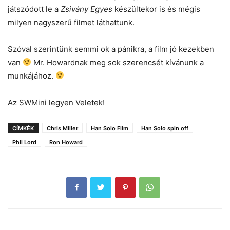
játszódott le a
Zsivány Egyes
készültekor is és mégis
milyen nagyszerű filmet láthattunk.
Szóval szerintünk semmi ok a pánikra, a film jó kezekben
van
Mr. Howardnak meg sok szerencsét kívánunk a
munkájához.
Az SWMini legyen Veletek!
CÍMKÉK
Chris Miller
Han Solo Film
Han Solo spin off
Phil Lord
Ron Howard