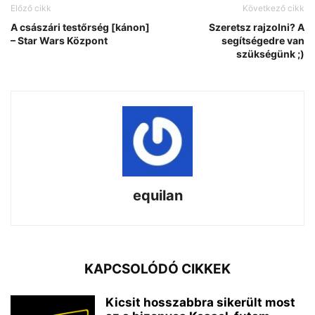
Előző cikk
Következő cikk
A császári testőrség [kánon]
Szeretsz rajzolni? A
– Star Wars Központ
segítségedre van
szükségünk ;)
equilan
KAPCSOLÓDÓ CIKKEK
Kicsit hosszabbra sikerült most