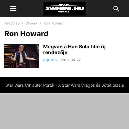
Kezdőlap
Címkék
Ron Howard
Ron Howard
Megvan a Han Solo film új
rendezője
equilan
-
2017-06-22
Star Wars Miniauter Portál - A Star Wars Világos és Sötét oldala