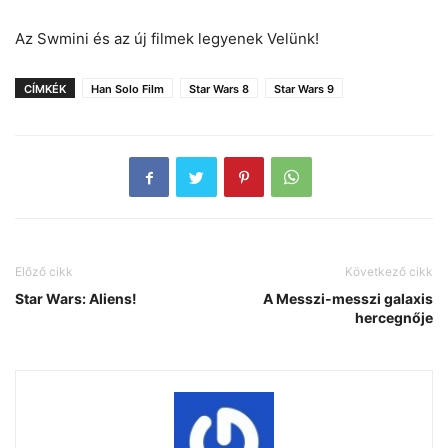
Az Swmini és az új filmek legyenek Velünk!
CÍMKÉK
Han Solo Film
Star Wars 8
Star Wars 9
Előző cikk
Következő cikk
Star Wars: Aliens!
A Messzi-messzi galaxis
hercegnője