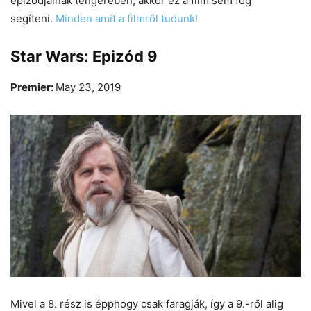
epizódjainak tengerében, akkor ez a film sem fog
segíteni.
Minden amit a filmről tudunk!
Star Wars: Epizód 9
Premier:
May 23, 2019
Mivel a 8. rész is épphogy csak faragják, így a 9.-ről alig