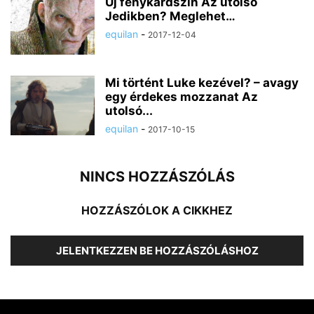
Új fénykardszín Az utolsó
Jedikben? Meglehet…
equilan
-
2017-12-04
Mi történt Luke kezével? – avagy
egy érdekes mozzanat Az
utolsó...
equilan
-
2017-10-15
NINCS HOZZÁSZÓLÁS
HOZZÁSZÓLOK A CIKKHEZ
JELENTKEZZEN BE HOZZÁSZÓLÁSHOZ