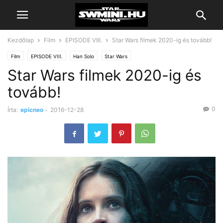
Kezdőlap
Film
EPISODE VIII.
Star Wars filmek 2020-ig és tovább!
Film
EPISODE VIII.
Han Solo
Star Wars
Star Wars filmek 2020-ig és
tovább!
0
Írta:
epicneo
-
2016-12-28