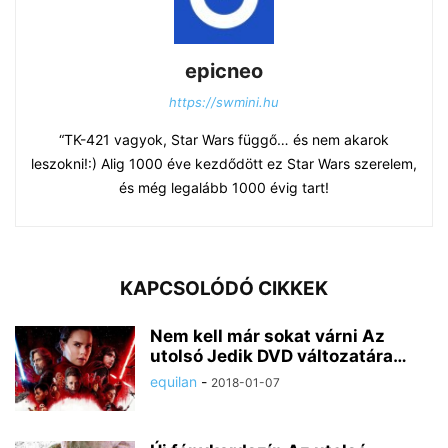
epicneo
https://swmini.hu
“TK-421 vagyok, Star Wars függő… és nem akarok
leszokni!:) Alig 1000 éve kezdődött ez Star Wars szerelem,
és még legalább 1000 évig tart!
KAPCSOLÓDÓ CIKKEK
Nem kell már sokat várni Az
utolsó Jedik DVD változatára…
equilan
-
2018-01-07