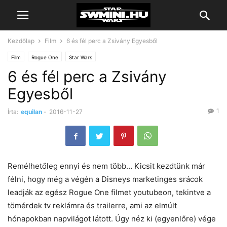
Kezdőlap
Film
6 és fél perc a Zsivány Egyesből
Film
Rogue One
Star Wars
6 és fél perc a Zsivány
Egyesből
1
Írta:
equilan
-
2016-11-27
Remélhetőleg ennyi és nem több… Kicsit kezdtünk már
félni, hogy még a végén a Disneys marketinges srácok
leadják az egész Rogue One filmet youtubeon, tekintve a
tömérdek tv reklámra és trailerre, ami az elmúlt
hónapokban napvilágot látott. Úgy néz ki (egyenlőre) vége