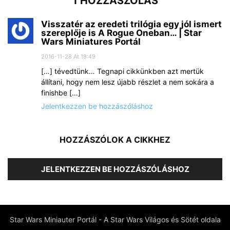
1 HOZZÁSZÓLÁS
Visszatér az eredeti trilógia egy jól ismert
szereplője is A Rogue Oneban… | Star
Wars Miniatures Portál
2016-11-28 At 19:49
[…] tévedtünk… Tegnapi cikkünkben azt mertük
állítani, hogy nem lesz újabb részlet a nem sokára a
finishbe […]
Jelentkezzen be hozzászóláshoz
HOZZÁSZÓLOK A CIKKHEZ
JELENTKEZZEN BE HOZZÁSZÓLÁSHOZ
Star Wars Miniauter Portál - A Star Wars Világos és Sötét oldala