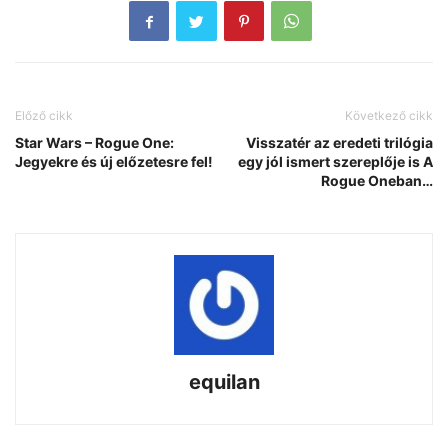
Előző cikk
Következő cikk
Star Wars – Rogue One:
Visszatér az eredeti trilógia
Jegyekre és új előzetesre fel!
egy jól ismert szereplője is A
Rogue Oneban…
equilan