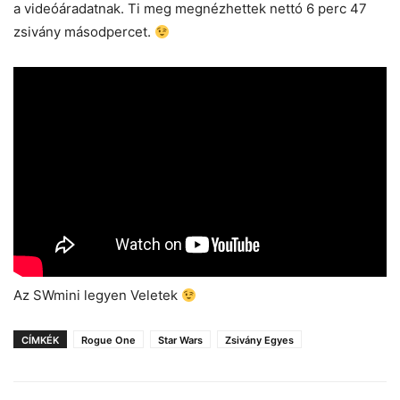
a videóáradatnak. Ti meg megnézhettek nettó 6 perc 47
zsivány másodpercet.
Az SWmini legyen Veletek
CÍMKÉK
Rogue One
Star Wars
Zsivány Egyes