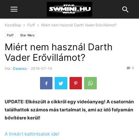
Kezdőlap
Fluff
Miért nem használ Darth Vader Erővillámot?
Fluff
Star Wars
Miért nem használ Darth
Vader Erővillámot?
0
Írta:
Csucsu
-
2016-07-14
UPDATE: Elkészült a cikkről egy videóanyag! A csatornán
találhattok számos más tartalmat is, ami az idő folyamán
bővítésre kerül!
A linkért kattintsatok ide!