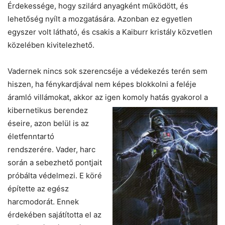
Érdekessége, hogy szilárd anyagként működött, és
lehetőség nyílt a mozgatására. Azonban ez egyetlen
egyszer volt látható, és csakis a Kaiburr kristály közvetlen
közelében kivitelezhető.
Vadernek nincs sok szerencséje a védekezés terén sem
hiszen, ha fénykardjával nem képes blokkolni a feléje
áramló villámokat, akkor az igen komoly hatás gyakorol a
kibernetikus berendez
éseire, azon belül is az
életfenntartó
rendszerére. Vader, harc
során a sebezhető pontjait
próbálta védelmezi. E köré
építette az egész
harcmodorát. Ennek
érdekében sajátította el az