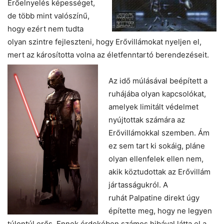
Erőelnyelés képességet,
de több mint valószínű,
hogy ezért nem tudta
olyan szintre fejleszteni, hogy Erővillámokat nyeljen el,
mert az károsította volna az életfenntartó berendezéseit.
Az idő múlásával beépített a
ruhájába olyan kapcsolókat,
amelyek limitált védelmet
nyújtottak számára az
Erővillámokkal szemben. Ám
ez sem tart ki sokáig, pláne
olyan ellenfelek ellen nem,
akik köztudottak az Erővillám
jártasságukról. A
ruhát Palpatine direkt úgy
építette meg, hogy ne legyen
túlontúl erős. Ennek érdekében számos hibával látta el a