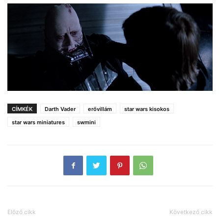
CÍMKÉK
Darth Vader
erővillám
star wars kisokos
star wars miniatures
swmini
Előző cikk
Következő cikk