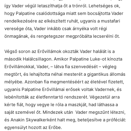
így Vader végül letaszíthatja őt a trónról. Lehetséges ok,
hogy Palpatine csalódottsága miatt sem bocsájtotta Vader
rendelkezésére az elkészített ruhát, ugyanis a mustafari
veresége óta, Vader inkább csak árnyéka volt régi
önmagának, és rengetegszer megpróbálta lecserélni őt.
Végső soron az Erővillámok okozták Vader halálát is a
második Halálcsillagon. Amikor Palpatine Luke-ot kínozta
Erővillámokkal, Vader, – látva fia szenvedését – végleg
megtört, és lehajította néhai mesterét a gigantikus állomás
mélyébe. Azonban fia megmentéséért az életével fizetett,
ugyanis Palpatine Erővillámai erősek voltak Vadernek, és
lebénították az életfenntartó rendszerét. Végezetül arra
kérte fiát, hogy vegye le róla a maszkját, had láthassa a
saját szemével őt. Mindezek után Vader megszűnt létezni,
és Anakin Skywalkerként halt meg, beteljesítve a próféciát:
egyensúlyt hozott az Erőbe.