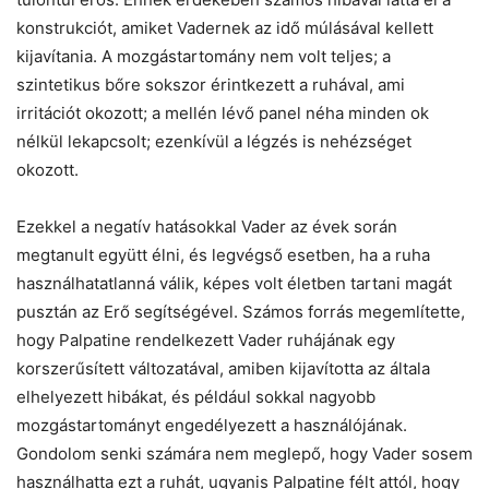
konstrukciót, amiket Vadernek az idő múlásával kellett
kijavítania. A mozgástartomány nem volt teljes; a
szintetikus bőre sokszor érintkezett a ruhával, ami
irritációt okozott; a mellén lévő panel néha minden ok
nélkül lekapcsolt; ezenkívül a légzés is nehézséget
okozott.
Ezekkel a negatív hatásokkal Vader az évek során
megtanult együtt élni, és legvégső esetben, ha a ruha
használhatatlanná válik, képes volt életben tartani magát
pusztán az Erő segítségével. Számos forrás megemlítette,
hogy Palpatine rendelkezett Vader ruhájának egy
korszerűsített változatával, amiben kijavította az általa
elhelyezett hibákat, és például sokkal nagyobb
mozgástartományt engedélyezett a használójának.
Gondolom senki számára nem meglepő, hogy Vader sosem
használhatta ezt a ruhát, ugyanis Palpatine félt attól, hogy