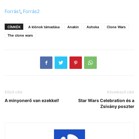
Forrás1
,
Forrás2
CÍMKÉK
A klónok támadása
Anakin
Ashoka
Clone Wars
The clone wars
Előző cikk
Következő cikk
A minyonerő van ezekkel!
Star Wars Celebration és a
Zsivány poszter