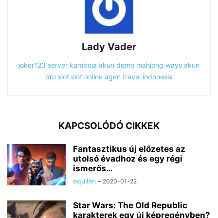
Lady Vader
joker123
server kamboja
akun demo
mahjong ways
akun
pro slot
slot online
agen travel indonesia
KAPCSOLÓDÓ CIKKEK
Fantasztikus új előzetes az
utolsó évadhoz és egy régi
ismerős…
equilan
-
2020-01-22
Star Wars: The Old Republic
karakterek egy új képregényben?