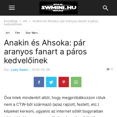
Kezdőlap
Art
Anakin és Ahsoka: pár aranyos fanart a páros
kedvelőinek
Art
Film
Star Wars
Anakin és Ahsoka: pár
aranyos fanart a páros
kedvelőinek
0
Írta:
Lady Vader
-
2016-05-29
Óva intek mindenkit attól, hogy megpróbálkozzon róluk
nem a CTW-ből származó (azaz rajzolt, festett, etc.)
képeket keresni, ugyanis az internet sötét bugyraiban