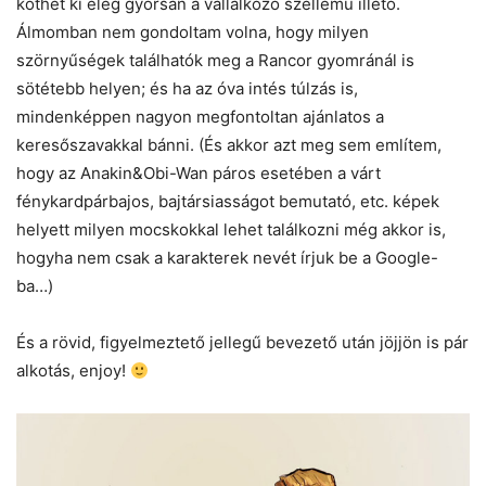
köthet ki elég gyorsan a vállalkozó szellemű illető.
Álmomban nem gondoltam volna, hogy milyen
szörnyűségek találhatók meg a Rancor gyomránál is
sötétebb helyen; és ha az óva intés túlzás is,
mindenképpen nagyon megfontoltan ajánlatos a
keresőszavakkal bánni. (És akkor azt meg sem említem,
hogy az Anakin&Obi-Wan páros esetében a várt
fénykardpárbajos, bajtársiasságot bemutató, etc. képek
helyett milyen mocskokkal lehet találkozni még akkor is,
hogyha nem csak a karakterek nevét írjuk be a Google-
ba…)
És a rövid, figyelmeztető jellegű bevezető után jöjjön is pár
alkotás, enjoy!