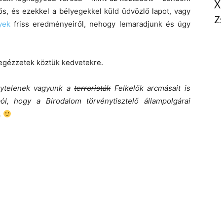
X
, és ezekkel a bélyegekkel küld üdvözlő lapot, vagy
Z
yek
friss eredményeiről, nehogy lemaradjunk és úgy
egézzetek köztük kedvetekre.
ytelenek vagyunk a
terroristák
Felkelők arcmásait is
ól, hogy a Birodalom törvénytisztelő állampolgárai
…