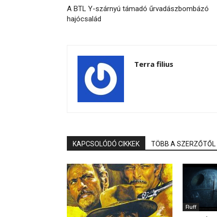
A BTL Y-szárnyú támadó űrvadászbombázó
hajócsalád
Terra filius
KAPCSOLÓDÓ CIKKEK
TÖBB A SZERZŐTŐL
Fluff