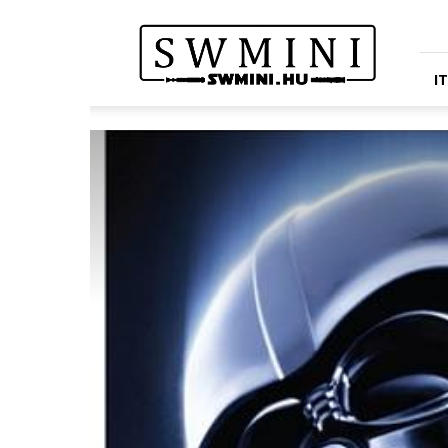
Star
Wars
Miniatures
Portál
I