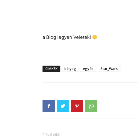
a Blog legyen Veletek!
CÍMKÉK
bélyeg
egyéb
Star_Wars
Előző cikk