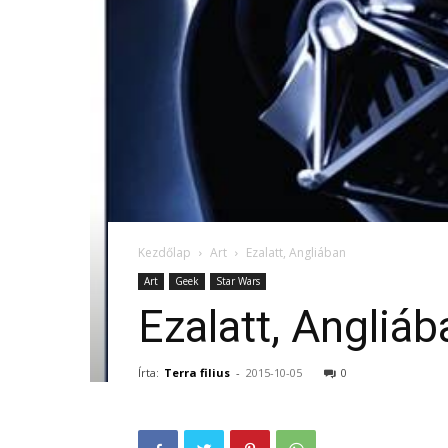
Kezdőlap
Art
Ezalatt, Angliában
Art
Geek
Star Wars
Ezalatt, Angliáb
Írta:
Terra filius
-
2015-10-05
0