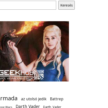
Keresés
Armada
az utolsó jedik
Battrep
Darth Vader
Darth_Vader
one Wars