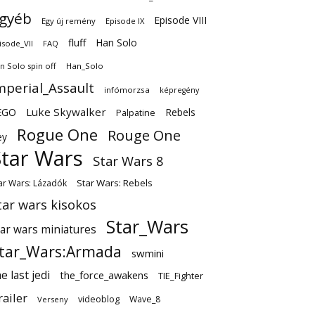
gyéb
Episode VIII
Egy új remény
Episode IX
fluff
Han Solo
isode_VII
FAQ
n Solo spin off
Han_Solo
mperial_Assault
infómorzsa
képregény
EGO
Luke Skywalker
Rebels
Palpatine
Rogue One
Rouge One
ey
Star Wars
Star Wars 8
Star Wars: Rebels
ar Wars: Lázadók
tar wars kisokos
Star_Wars
tar wars miniatures
tar_Wars:Armada
swmini
e last jedi
the_force_awakens
TIE_Fighter
railer
videoblog
Wave_8
Verseny