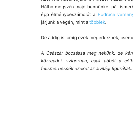
Hátha megszán majd bennünket pár ismerős
épp élménybeszámolót a
Podrace
versen
járjunk a végén, mint a
többiek
.
De addig is, amíg ezek megérkeznek, csem
A Császár bocsássa meg nekünk, de kén
közreadni, szigorúan, csak abból a célb
felismerhessék ezeket az alvilági figurákat