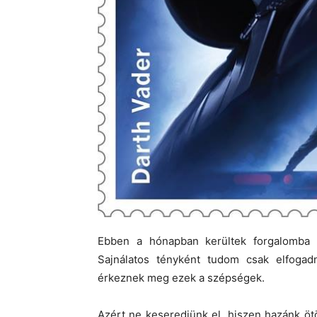
Ebben a hónapban kerültek forgalomba e
Sajnálatos tényként tudom csak elfogad
érkeznek meg ezek a szépségek.
Azért ne keseredjünk el, hiszen hazánk öt