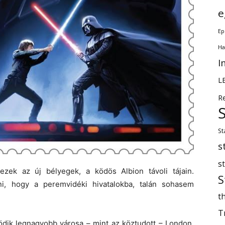
e
Ep
Ha
I
L
R
St
s
s
zek az új bélyegek, a ködös Albion távoli tájain.
S
ni, hogy a peremvidéki hivatalokba, talán sohasem
th
T
ödik legnagyobb városa – mint az köztudott – London.