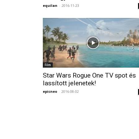
equilan
-
2016-11-23
Film
Star Wars Rogue One TV spot és
lassított jelenetek!
epicneo
-
2016-08-02