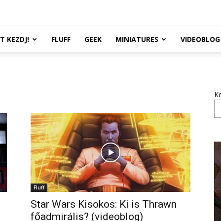
TT KEZDJ!
FLUFF
GEEK
MINIATURES
VIDEOBLOG
K
Fluff
Star Wars Kisokos: Ki is Thrawn
főadmirális? (videoblog)