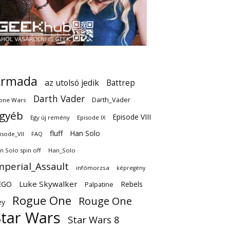
Armada
az utolsó jedik
Battrep
Darth Vader
Darth_Vader
one Wars
gyéb
Episode VIII
Egy új remény
Episode IX
fluff
Han Solo
isode_VII
FAQ
n Solo spin off
Han_Solo
mperial_Assault
infómorzsa
képregény
EGO
Luke Skywalker
Rebels
Palpatine
Rogue One
Rouge One
ey
Star Wars
Star Wars 8