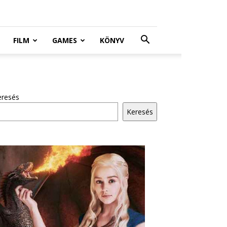
FILM
GAMES
KÖNYV
eresés
Keresés