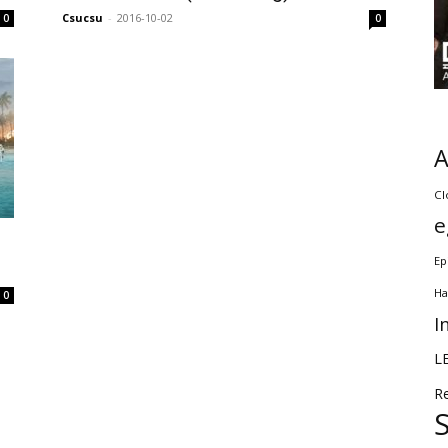
Csucsu
-
2016-10-02
0
0
Cl
e
Ep
Ha
0
I
L
R