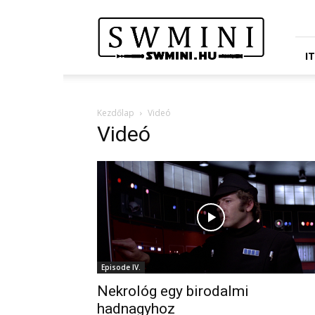
Star
Wars
Miniatures
Portál
I
Kezdőlap
Videó
Videó
Episode IV.
Nekrológ egy birodalmi
hadnagyhoz