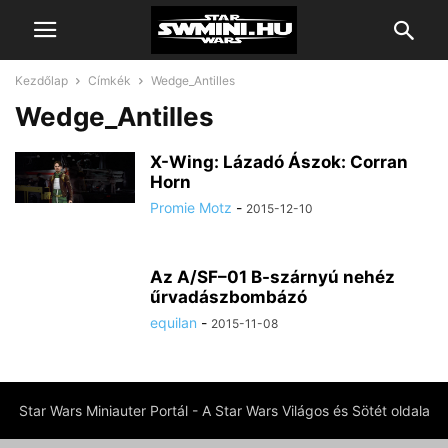
Kezdőlap
Címkék
Wedge_Antilles
Wedge_Antilles
X-Wing: Lázadó Ászok: Corran
Horn
Promie Motz
-
2015-12-10
Az A/SF–01 B-szárnyú nehéz
űrvadászbombázó
equilan
-
2015-11-08
Star Wars Miniauter Portál - A Star Wars Világos és Sötét oldala