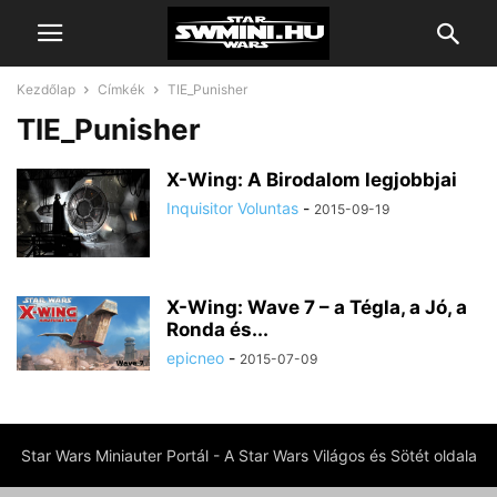
Kezdőlap
Címkék
TIE_Punisher
TIE_Punisher
X-Wing: A Birodalom legjobbjai
Inquisitor Voluntas
-
2015-09-19
X-Wing: Wave 7 – a Tégla, a Jó, a
Ronda és...
epicneo
-
2015-07-09
Star Wars Miniauter Portál - A Star Wars Világos és Sötét oldala