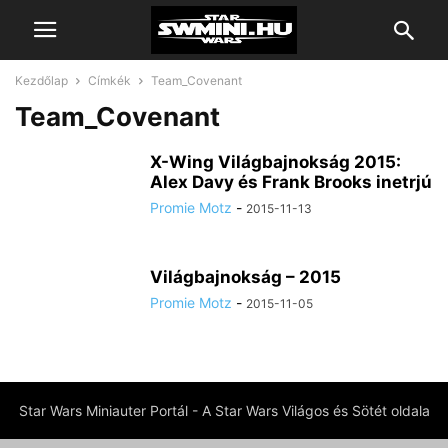
Kezdőlap
Címkék
Team_Covenant
Team_Covenant
X-Wing Világbajnokság 2015:
Alex Davy és Frank Brooks inetrjú
Promie Motz
-
2015-11-13
Világbajnokság – 2015
Promie Motz
-
2015-11-05
Star Wars Miniauter Portál - A Star Wars Világos és Sötét oldala