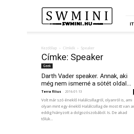
Star
Wars
Miniatures
Portál
I
Kezdőlap
Címkék
Speaker
Címke: Speaker
Geek
Darth Vader speaker. Annak, aki
még nem ismerné a sötét oldal...
Terra filius
-
2016-01-13
Volt már szó éneklő Halálcsillagról, olyanról is, ami
olyan mint egy éneklő Halálcsillag de most itt van a
eddig hiányzott a dolgozószobából. Is. De akad
tőlük...