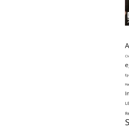
Cl
e
Ep
Ha
I
L
R