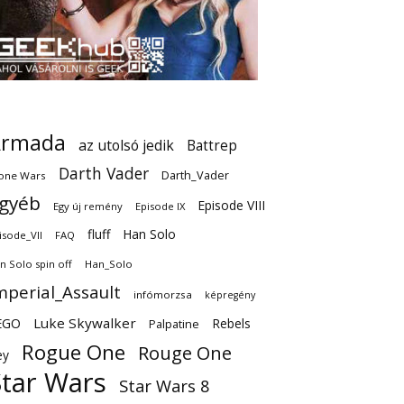
Armada
az utolsó jedik
Battrep
Darth Vader
Darth_Vader
one Wars
gyéb
Episode VIII
Egy új remény
Episode IX
fluff
Han Solo
isode_VII
FAQ
n Solo spin off
Han_Solo
mperial_Assault
infómorzsa
képregény
EGO
Luke Skywalker
Rebels
Palpatine
Rogue One
Rouge One
ey
Star Wars
Star Wars 8