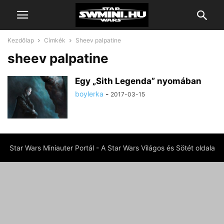
Kezdőlap
Címkék
Sheev palpatine
sheev palpatine
Egy „Sith Legenda” nyomában
boylerka
-
2017-03-15
Star Wars Miniauter Portál - A Star Wars Világos és Sötét oldala