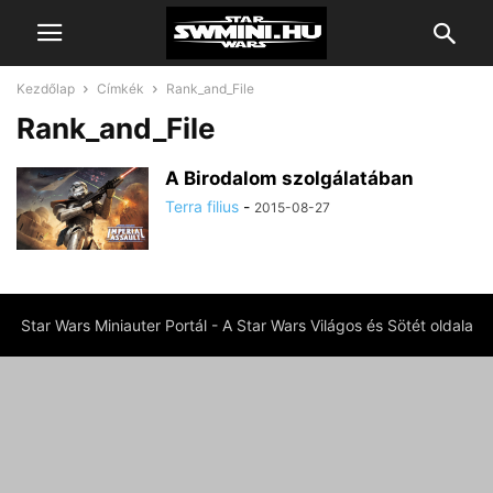
Kezdőlap
Címkék
Rank_and_File
Rank_and_File
A Birodalom szolgálatában
Terra filius
-
2015-08-27
Star Wars Miniauter Portál - A Star Wars Világos és Sötét oldala