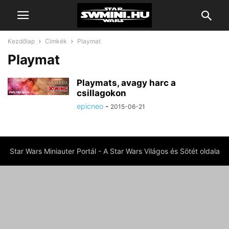
Kezdőlap
Címkék
Playmat
Playmat
Playmats, avagy harc a
csillagokon
epicneo
-
2015-06-21
Star Wars Miniauter Portál - A Star Wars Világos és Sötét oldala