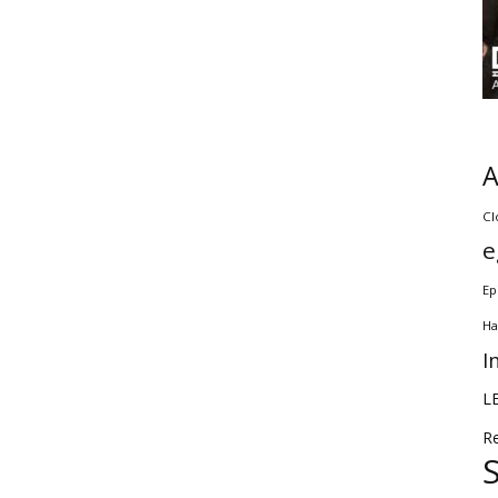
Cl
e
Ep
Ha
I
L
R