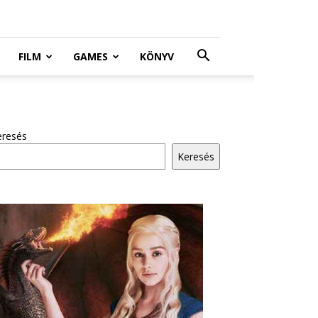
FILM
GAMES
KÖNYV
eresés
Keresés