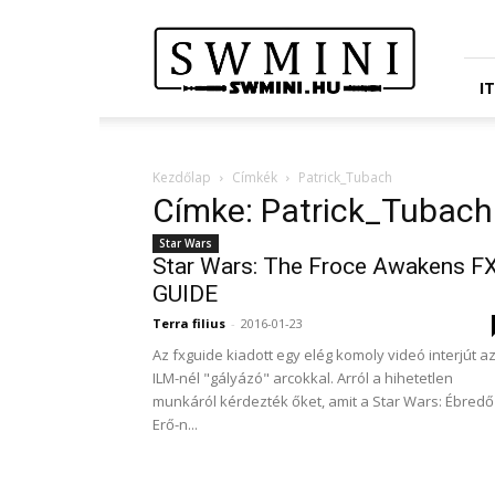
Star
Wars
Miniatures
Portál
I
Kezdőlap
Címkék
Patrick_Tubach
Címke: Patrick_Tubach
Star Wars
Star Wars: The Froce Awakens F
GUIDE
Terra filius
-
2016-01-23
Az fxguide kiadott egy elég komoly videó interjút a
ILM-nél "gályázó" arcokkal. Arról a hihetetlen
munkáról kérdezték őket, amit a Star Wars: Ébredő
Erő-n...