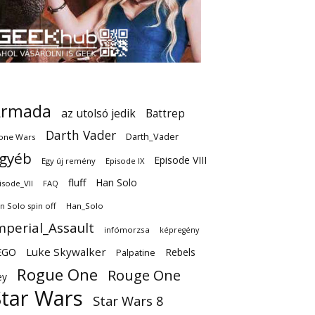
Armada
az utolsó jedik
Battrep
Darth Vader
Darth_Vader
one Wars
gyéb
Episode VIII
Egy új remény
Episode IX
fluff
Han Solo
isode_VII
FAQ
n Solo spin off
Han_Solo
mperial_Assault
infómorzsa
képregény
EGO
Luke Skywalker
Rebels
Palpatine
Rogue One
Rouge One
ey
Star Wars
Star Wars 8