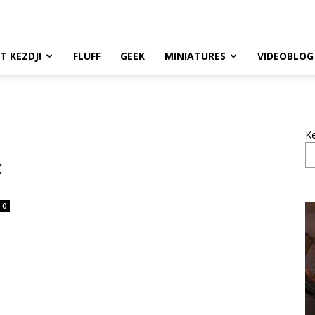
TT KEZDJ!
FLUFF
GEEK
MINIATURES
VIDEOBLOG
K
X
0
z