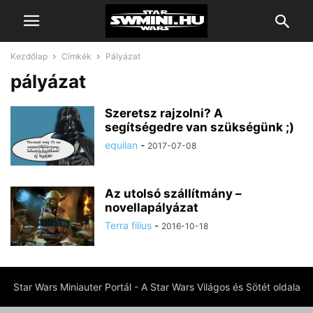
Kezdőlap
Címkék
Pályázat
pályázat
Szeretsz rajzolni? A
segítségedre van szükségünk ;)
equilan
-
2017-07-08
Az utolsó szállítmány –
novellapályázat
Terra filius
-
2016-10-18
Star Wars Miniauter Portál - A Star Wars Világos és Sötét oldala