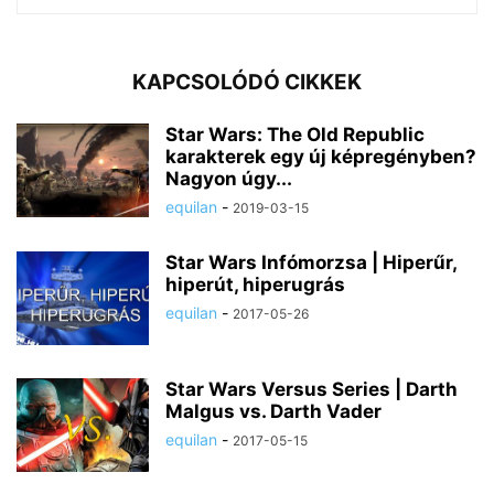
KAPCSOLÓDÓ CIKKEK
Star Wars: The Old Republic
karakterek egy új képregényben?
Nagyon úgy...
equilan
-
2019-03-15
Star Wars Infómorzsa | Hiperűr,
hiperút, hiperugrás
equilan
-
2017-05-26
Star Wars Versus Series | Darth
Malgus vs. Darth Vader
equilan
-
2017-05-15