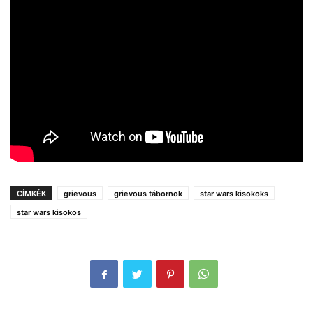
CÍMKÉK
grievous
grievous tábornok
star wars kisokoks
star wars kisokos