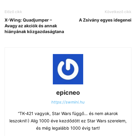
Előző cikk
Következő cikk
X-Wing: Quadjumper –
A Zsivány egyes idegenei
Avagy az akciók és annak
hiányának közgazdaságtana
epicneo
https://swmini.hu
“TK-421 vagyok, Star Wars függő… és nem akarok
leszokni!:) Alig 1000 éve kezdődött ez Star Wars szerelem,
és még legalább 1000 évig tart!