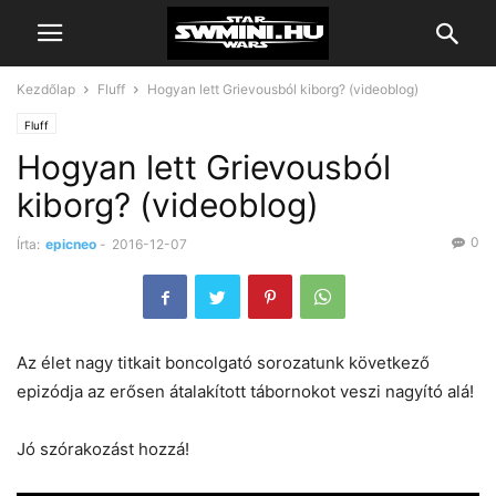
Kezdőlap
Fluff
Hogyan lett Grievousból kiborg? (videoblog)
Fluff
Hogyan lett Grievousból
kiborg? (videoblog)
0
Írta:
epicneo
-
2016-12-07
Az élet nagy titkait boncolgató sorozatunk következő
epizódja az erősen átalakított tábornokot veszi nagyító alá!
Jó szórakozást hozzá!