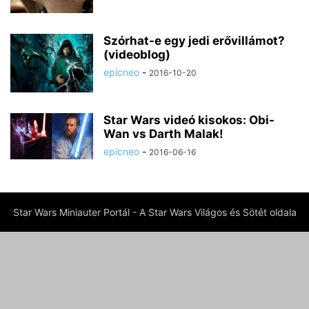
Szórhat-e egy jedi erővillámot?
(videoblog)
epicneo
-
2016-10-20
Star Wars videó kisokos: Obi-
Wan vs Darth Malak!
epicneo
-
2016-06-16
Star Wars Miniauter Portál - A Star Wars Világos és Sötét oldala