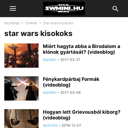
Kezdőlap
Címkék
Star wars kisokoks
star wars kisokoks
Miért hagyta abba a Birodalom a
klónok gyártását? (videoblog)
equilan
-
2017-03-27
Fénykardpárbaj Formák
(videoblog)
equilan
-
2017-03-06
Hogyan lett Grievousból kiborg?
(videoblog)
epicneo
-
2016-12-07