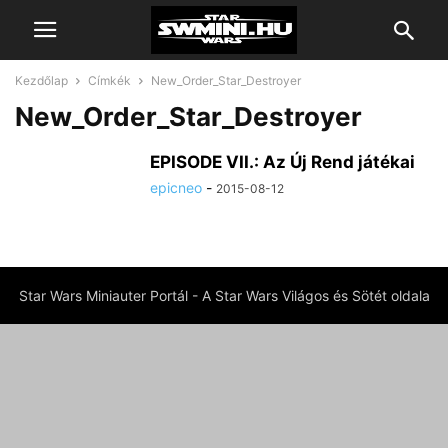
Kezdőlap
Címkék
New_Order_Star_Destroyer
New_Order_Star_Destroyer
EPISODE VII.: Az Új Rend játékai
epicneo
-
2015-08-12
Star Wars Miniauter Portál - A Star Wars Világos és Sötét oldala