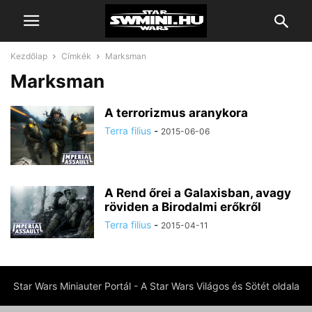
Kezdőlap
Címkék
Marksman
Marksman
A terrorizmus aranykora
Terra filius
-
2015-06-06
A Rend őrei a Galaxisban, avagy
röviden a Birodalmi erőkről
Terra filius
-
2015-04-11
Star Wars Miniauter Portál - A Star Wars Világos és Sötét oldala