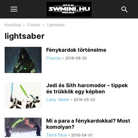
Kezdőlap
Címkék
Lightsaber
lightsaber
Fénykardok történelme
Csucsu
-
2016-08-20
Jedi és Sith harcmodor – tippek
és trükkök egy képben
Lady Vader
-
2016-05-23
Mi a para a fénykardokkal? Most
komolyan?
Terra filius
-
2016-04-01