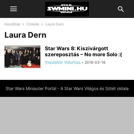
Kezdőlap
Címkék
Laura Dern
Laura Dern
Star Wars 8: Kiszivárgott
szereposztás – No more Solo :(
Inquisitor Voluntas
-
2016-03-16
Star Wars Miniauter Portál - A Star Wars Világos és Sötét oldala