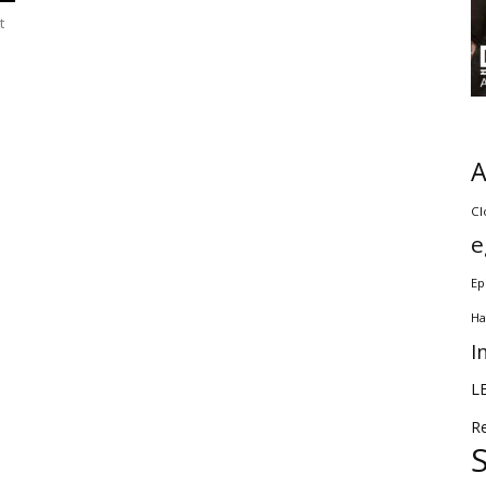
t
Cl
e
Ep
Ha
I
L
R