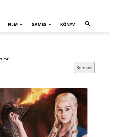
FILM
GAMES
KÖNYV
eresés
Keresés