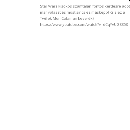
Star Wars kisokos számtalan fontos kérdésre adot
már választ és most sincs ez másképp! Ki is ez a
Twillek Mon Calamari keverék?
https://www.youtube.com/watch?v=dCqYvUGS350