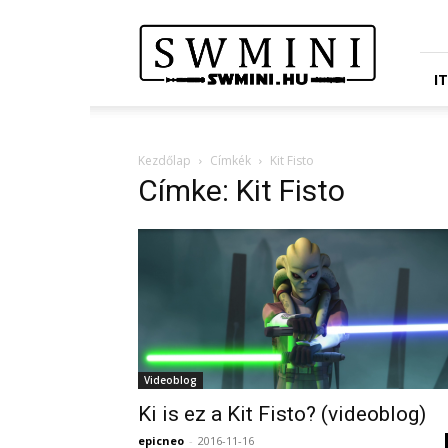
Star
Wars
Miniatures
Portál
I
Kezdőlap
Címkék
Kit Fisto
Címke: Kit Fisto
Videoblog
Ki is ez a Kit Fisto? (videoblog)
epicneo
-
2016-11-16