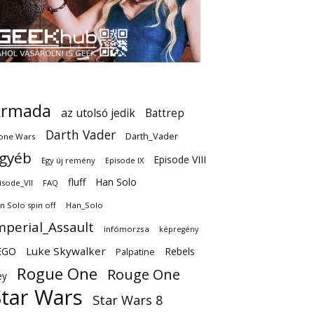
Armada
az utolsó jedik
Battrep
Darth Vader
Darth_Vader
one Wars
gyéb
Episode VIII
Egy új remény
Episode IX
fluff
Han Solo
isode_VII
FAQ
n Solo spin off
Han_Solo
mperial_Assault
infómorzsa
képregény
EGO
Luke Skywalker
Rebels
Palpatine
Rogue One
Rouge One
ey
Star Wars
Star Wars 8