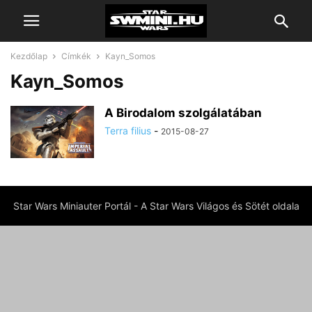
Kezdőlap
Címkék
Kayn_Somos
Kayn_Somos
A Birodalom szolgálatában
Terra filius
-
2015-08-27
Star Wars Miniauter Portál - A Star Wars Világos és Sötét oldala