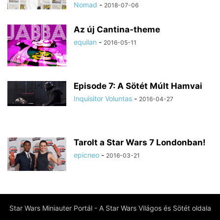
Nomad
-
2018-07-06
Az új Cantina-theme
equilan
-
2016-05-11
Episode 7: A Sötét Múlt Hamvai
Inquisitor Voluntas
-
2016-04-27
Tarolt a Star Wars 7 Londonban!
epicneo
-
2016-03-21
Star Wars Miniauter Portál - A Star Wars Világos és Sötét oldala