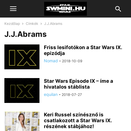
Kezdőlap
Címkék
J.J.Abrams
J.J.Abrams
Friss lesifotókon a Star Wars IX.
epizódja
Nomad
-
2018-10-09
Star Wars Episode IX – íme a
hivatalos stáblista
equilan
-
2018-07-27
Keri Russel színésznő is
csatlakozott a Star Wars IX.
részének stábjához!