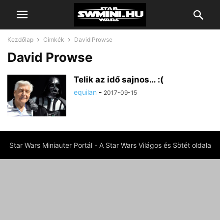
Kezdőlap
Címkék
David Prowse
David Prowse
Telik az idő sajnos… :(
equilan
-
2017-09-15
Star Wars Miniauter Portál - A Star Wars Világos és Sötét oldala